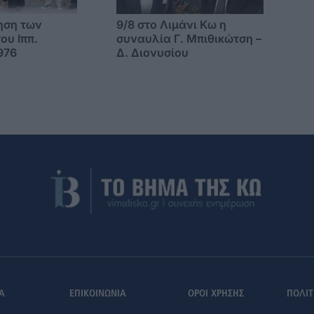
ηση των
9/8 στο Λιμάνι Κω η
ου Ιππ.
συναυλία Γ. Μπιθικώτση –
976
Δ. Διονυσίου
Α
ΕΠΙΚΟΙΝΩΝΙΑ
ΟΡΟΙ ΧΡΗΣΗΣ
ΠΟΛΙΤ