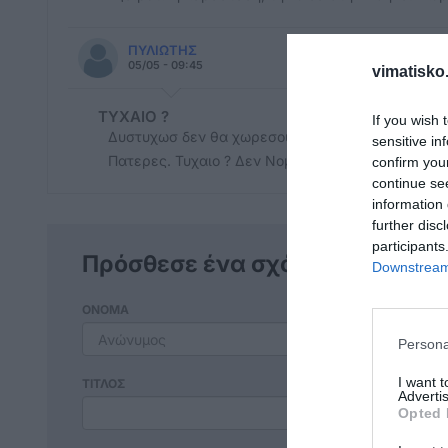
ΠΥΛΙΩΤΗΣ
05/05 - 09:45
vimatisko.
ΤΥΧΑΙΟ ?
If you wish 
Δυστυχωσ δεν θα χωρεσουμε ολοι στο Πολιτιστικ
sensitive in
Πατερες. Τυχαιο ? Δεν Νομιζω !
confirm you
continue se
information 
further disc
participants
Πρόσθεσε ένα σχόλιο
Downstream 
ΟΝΟΜΑ
Persona
I want 
ΤΙΤΛΟΣ
Advertis
Opted 