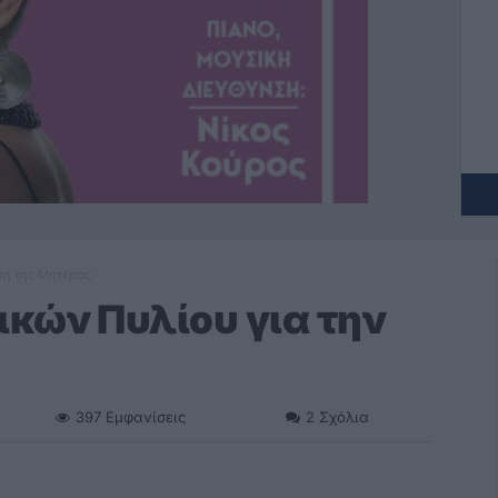
τή της Μητέρας
κών Πυλίου για την
397
Εμφανίσεις
2
Σχόλια