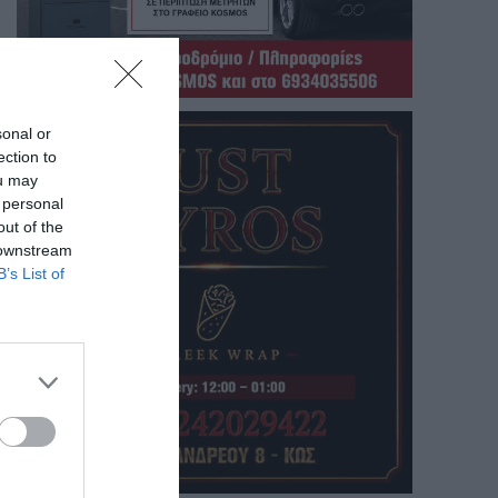
sonal or
ection to
ou may
 personal
out of the
 downstream
B’s List of