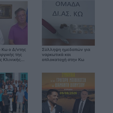
ο Δ/ντης
Σύλληψη ημεδαπών για
ργικής της
ναρκωτικά και
ς Κλινικής
οπλοκατοχή στην Κω
μείου
 Βούλας» κ.
γος