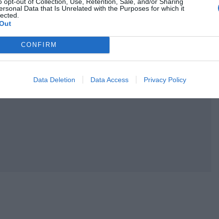
o opt-out of Collection, Use, Retention, Sale, and/or Sharing
ersonal Data that Is Unrelated with the Purposes for which it
lected.
Out
CONFIRM
Data Deletion
Data Access
Privacy Policy