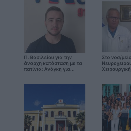
Π. Βασιλείου για την
Στο νοσ/μείο Κω 
άναρχη κατάσταση με τα
Νευροχειρου
πατίνια: Ανάγκη για
Χειρουργική
άμεση εφαρμογή του
του Νοσοκο
κανονισμού
«Ασκληπιείο
Χρήστος Γώ