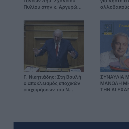
Γονέων Δημ. Σχολείου
για ληστεία 
Πυλίου στην κ. Αργυρώ
αλλοδαπούς
Πασάκου
Γ. Νικητιάδης: Στη Βουλή
ΣΥΝΑΥΛΙΑ 
ο αποκλεισμός εποχικών
ΜΑΝΩΛΗ ΜΗ
επιχειρήσεων του Ν.
ΤΗΝ ALEXA
Αιγαίου από πρόγραμμα
ΣΤΟ ΛΙΜΑΝΙ
ενίσχυσης της
επιχειρηματικότητας