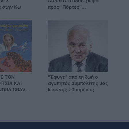
σε 3
Λάδια στο οδόστρωμα
 στην Κω
προς "Πόρτες"
Αντιμάχειας
ΜΕ ΤΟΝ
"Έφυγε" από τη ζωή ο
ΤΣΙΑ ΚΑΙ
αγαπητός συμπολίτης μας
NDRA GRAVAS
Ιωάννης Σβουρένος
 ΚΩ