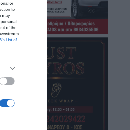
sonal or
ection to
ou may
 personal
out of the
 downstream
B’s List of