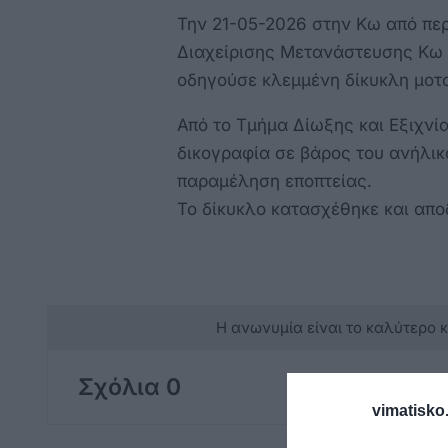
Την 21-05-2026 στην Κω από πε
Διαχείρισης Μετανάστευσης Κω 
οδηγούσε κλεμμένη δίκυκλη μοτ
Από το Τμήμα Δίωξης και Εξιχν
δικογραφία σε βάρος του ανήλικ
παραμέληση εποπτείας.
Το δίκυκλο κατασχέθηκε και απο
Η ανωνυμία είναι το καλύτερο 
Σχόλια 0
vimatisko.