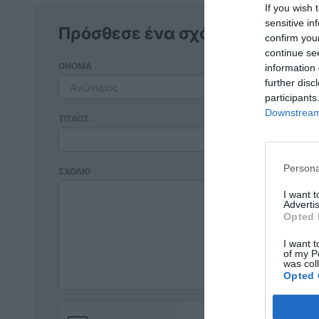
If you wish 
sensitive in
Πρόσθεσε ένα σχόλιο
confirm you
continue se
ΟΝΟΜΑ
information 
further disc
participants
Downstream 
ΤΙΤΛΟΣ
Persona
ΣΧΟΛΙΟ
I want 
Advertis
Opted 
I want t
of my P
was col
Opted 