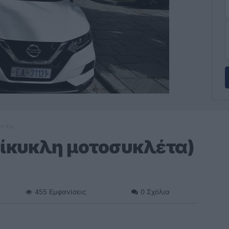
ην Κω
δίκυκλη μοτοσυκλέτα)
455
Εμφανίσεις
0
Σχόλια