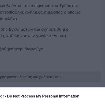
ριπολούντες αστυνομικούς του Τμήματος
εντοπίσθηκε ανήλικος ημεδαπός ο οποίος
οσυκλέτα.
ίασης Εγκλημάτων Κω σχηματίσθηκε
ου, καθώς και των γονέων του για
δόθηκε στην δικαιούχο.
κρησφύγετο δειλίας και χυδαιότητας!
gr -
Do Not Process My Personal Information