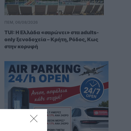
ΠΕΜ, 06/08/2026
TUI: Η Ελλάδα «σαρώνει» στα adults-
only ξενοδοχεία – Κρήτη, Ρόδος, Κως
στην κορυφή