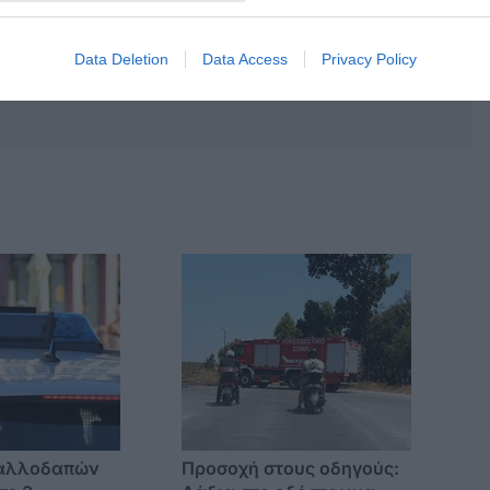
Data Deletion
Data Access
Privacy Policy
 αλλοδαπών
Προσοχή στους οδηγούς: