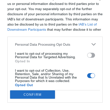
us or personal information disclosed to third parties prior to
Monday, Tuesday, Thursday, Saturday: 10:00–
your opt-out. You may separately opt-out of the further
14:00
disclosure of your personal information by third parties on the
Wednesday: 10:00–13:00 & 18:30–20:30
IAB’s list of downstream participants. This information may
also be disclosed by us to third parties on the
IAB’s List of
Friday: 10:00–13:00
Downstream Participants
that may further disclose it to other
Sunday: Closed
third parties.
Personal Data Processing Opt Outs
#apellis #kos #waytolive
I want to opt-out of processing my
Personal Data for Targeted Advertising.
Opted In
I want to opt-out of Collection, Use,
Retention, Sale, and/or Sharing of my
Personal Data that Is Unrelated with the
Η ανωνυμία είναι το καλύτερο κρησφύγετο δειλίας και
Purposes for which it was collected.
χυδαιότητας!
Opted Out
CONFIRM
Σχόλια 0