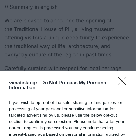
// Summary in english
We are pleased to announce the opening of
the Traditional House of Pili, a living museum
offering visitors a unique opportunity to experience
the traditional way of life, architecture, and
everyday culture of the region in past times.
Carefully curated with respect for local heritage,
the house showcases authentic furniture, textiles,
vimatisko.gr -
Do Not Process My Personal
tools, and household items that bring to life the
Information
history of Pelion’s people. This cultural space
welcomes visitors of all ages, including schools,
If you wish to opt-out of the sale, sharing to third parties, or
processing of your personal or sensitive information for
researchers, and travelers seeking to explore the
targeted advertising by us, please use the below opt-out
true essence of Pelion.
section to confirm your selection. Please note that after your
opt-out request is processed you may continue seeing
Opening hours:
interest-based ads based on personal information utilized by