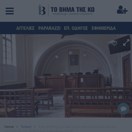
ΑΓΓΕΛΙΕΣ
PAPARAZZI
ΕΠ. ΟΔΗΓΟΣ
ΕΦΗΜΕΡΙΔΑ
Home
Τοπικά
Ενας Ροδίτης και δύο Kώοι κατηγορούνται για την
λειτουργία του διαβόητου «gamatotv.com»!