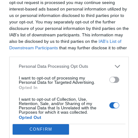
opt-out request is processed you may continue seeing
interest-based ads based on personal information utilized by
us or personal information disclosed to third parties prior to
your opt-out. You may separately opt-out of the further
disclosure of your personal information by third parties on the
IAB’s list of downstream participants. This information may
also be disclosed by us to third parties on the
IAB’s List of
Επεσήμανε, ότι είναι απόφοιτος δημοτικού
Downstream Participants
that may further disclose it to other
σχολείου και ότι ο ίδιος από μικρή ηλικία
third parties.
εργαζόταν για να συντηρήσει την οικογένειά του
Personal Data Processing Opt Outs
εξαιτίας προβλημάτων υγείας του πατέρα του.
Εργάστηκε συγκεκριμένα σε ξενοδοχεία και
I want to opt-out of processing my
Personal Data for Targeted Advertising.
εστιατόρια, σε οικοδομές αλλά και σε συνεργείο
Opted In
ηλεκτρολόγου.
I want to opt-out of Collection, Use,
Retention, Sale, and/or Sharing of my
Personal Data that Is Unrelated with the
Τόνισε ότι έχει πάθος με τους υπολογιστές και
Purposes for which it was collected.
Opted Out
μόνος του έμαθε πώς να φτιάχνει ιστοσελίδες.
CONFIRM
Από το έτος 2012 είναι ιδιοκτήτης και διαχειριστής