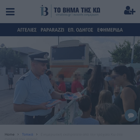
ΑΓΓΕΛΙΕΣ
PAPARAZZI
ΕΠ. ΟΔΗΓΟΣ
ΕΦΗΜΕΡΙΔΑ
Home
Τοπικά
Ενημερωτική εκστρατεία από την τροχαία Κω στα
σχολεία του νησιού