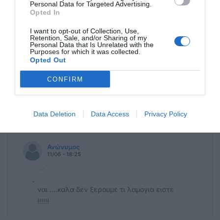
Personal Data for Targeted Advertising.
Αυτοδιοίκηση
Opted In
Πλάκα έχουμε. Δεν ήταν γάτης. ήταν γάτα
στα κεραμίδια που έκανε νιαου νιαου
I want to opt-out of Collection, Use,
Retention, Sale, and/or Sharing of my
Personal Data that Is Unrelated with the
Purposes for which it was collected.
BATMAN
Opted Out
12/06 - 05:59
CONFIRM
Kos
Γιατί ρε χατζημαρκο μου γιατί παλικάρι μου
κατέθεσες μυνηση? Ποιος σε πείραξε να
Data Deletion
Data Access
Privacy Policy
τον κάνω ντα?
Ανώνυμος
11/06 - 18:25
.
ναι ....καλα δεν ξερουμε τι λαμογια ειστε
!!!!!!