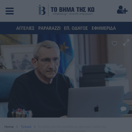
ΑΓΓΕΛΙΕΣ
PAPARAZZI
ΕΠ. ΟΔΗΓΟΣ
ΕΦΗΜΕΡΙΔΑ
Home
Τοπικά
Εντολή για την κατάθεση μήνυσης κατά της
ιστοσελίδας aftodioikisi.gr έδωσε ο Περιφερειάρχης