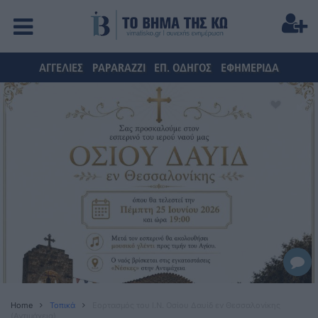
ΑΓΓΕΛΙΕΣ
PAPARAZZI
ΕΠ. ΟΔΗΓΟΣ
ΕΦΗΜΕΡΙΔΑ
Home
Τοπικά
Εορτασμός του Ι.Ν. Οσίου Δαυίδ εν Θεσσαλονίκης
(Αντιμάχεια)