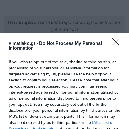
Η ανωνυμία είναι το καλύτερο κρησφύγετο δειλίας και
χυδαιότητας!
vimatisko.gr -
Do Not Process My Personal
Σχόλια 0
Information
If you wish to opt-out of the sale, sharing to third parties, or
processing of your personal or sensitive information for
targeted advertising by us, please use the below opt-out
Πρόσθεσε ένα σχόλιο
section to confirm your selection. Please note that after your
opt-out request is processed you may continue seeing
ΟΝΟΜΑ
interest-based ads based on personal information utilized by
us or personal information disclosed to third parties prior to
your opt-out. You may separately opt-out of the further
disclosure of your personal information by third parties on the
ΤΙΤΛΟΣ
IAB’s list of downstream participants. This information may
also be disclosed by us to third parties on the
IAB’s List of
Downstream Participants
that may further disclose it to other