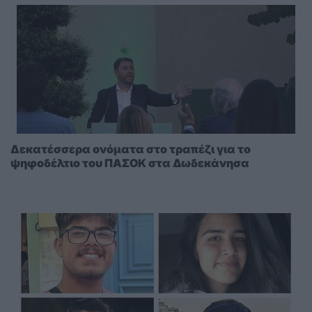
Δεκατέσσερα ονόματα στο τραπέζι για το
ψηφοδέλτιο του ΠΑΣΟΚ στα Δωδεκάνησα