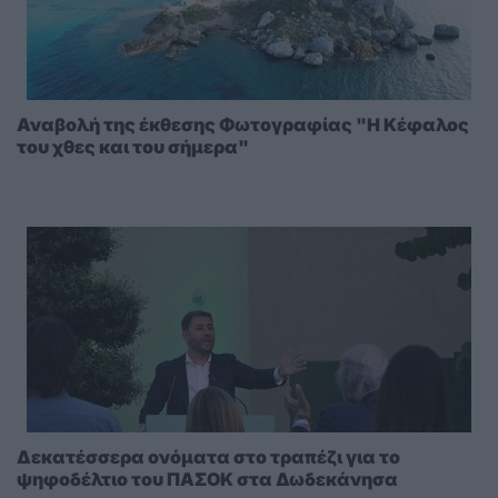
Αναβολή της έκθεσης Φωτογραφίας "Η Κέφαλος
του χθες και του σήμερα"
Δεκατέσσερα ονόματα στο τραπέζι για το
ψηφοδέλτιο του ΠΑΣΟΚ στα Δωδεκάνησα