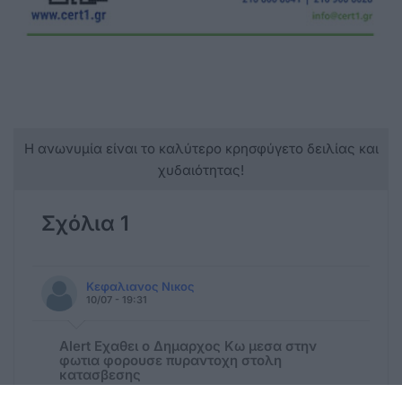
Η ανωνυμία είναι το καλύτερο κρησφύγετο δειλίας και
χυδαιότητας!
Σχόλια 1
Κεφαλιανος Νικος
10/07 - 19:31
Alert Εχαθει ο Δημαρχος Κω μεσα στην
φωτια φορουσε πυραντοχη στολη
κατασβεσης
Απο την επιστολη αυτη τελικα ο μονος που