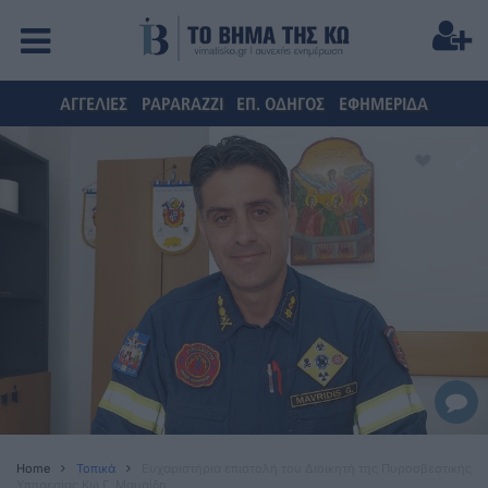
ΑΓΓΕΛΙΕΣ
PAPARAZZI
ΕΠ. ΟΔΗΓΟΣ
ΕΦΗΜΕΡΙΔΑ
Home
Τοπικά
Ευχαριστήρια επιστολή του Διοικητή της Πυροσβεστικής
Υπηρεσίας Κω Γ. Μαυρίδη