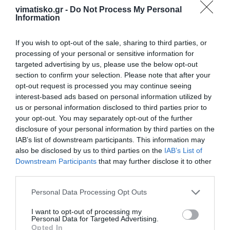
λειπει ειναι ο Νικηταρας Προφανως
vimatisko.gr -
Do Not Process My Personal
Information
ξεκινησε ο εμφυλιος των κρατικων φορεων
στο νησι μαςΑλλα λογικο εφοσον ο
If you wish to opt-out of the sale, sharing to third parties, or
Θεοδοσης πηγε να τους καπελωσει ολους
processing of your personal or sensitive information for
απο τον Υπουργο Κικιλια εως και την
targeted advertising by us, please use the below opt-out
Πυροσβεστικη της Κω που ενω αυτοι
section to confirm your selection. Please note that after your
εσβηναν αυτος αποθεωνοντας τον εαυτο
opt-out request is processed you may continue seeing
του μας θυμιζε σε ολους τον Νερωνα και
interest-based ads based on personal information utilized by
την τρελα του με την εγωπαθεια που τον
us or personal information disclosed to third parties prior to
διεκρινεΕνας αποτυχημενος Δημαρχος
your opt-out. You may separately opt-out of the further
disclosure of your personal information by third parties on the
στην χειροτερη Δημαρχια που περασε εδω
IAB’s list of downstream participants. This information may
και 30 χρονια απο το νησι μαςΘεοδοση
also be disclosed by us to third parties on the
IAB’s List of
γλεντησε μας ολους μπορεις να βγεις
Downstream Participants
that may further disclose it to other
εκατομμυριουχος διαλυοντας το νησι
third parties.
προχωρα και το χεις και πειθεις
Personal Data Processing Opt Outs
I want to opt-out of processing my
Personal Data for Targeted Advertising.
Opted In