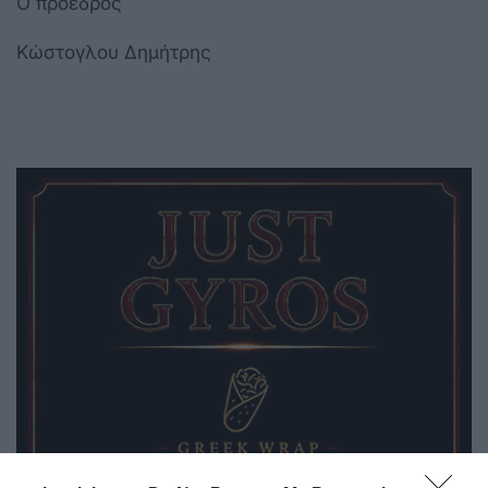
Ο πρόεδρος
Κώστογλου Δημήτρης