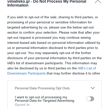
vimatisko.gr -
Do Not Process My Personal
Information
If you wish to opt-out of the sale, sharing to third parties, or
processing of your personal or sensitive information for
targeted advertising by us, please use the below opt-out
section to confirm your selection. Please note that after your
opt-out request is processed you may continue seeing
interest-based ads based on personal information utilized by
us or personal information disclosed to third parties prior to
your opt-out. You may separately opt-out of the further
Η ανωνυμία είναι το καλύτερο κρησφύγετο δειλίας και
disclosure of your personal information by third parties on the
χυδαιότητας!
IAB’s list of downstream participants. This information may
also be disclosed by us to third parties on the
IAB’s List of
Downstream Participants
that may further disclose it to other
Σχόλια 0
third parties.
Personal Data Processing Opt Outs
I want to opt-out of processing my
Personal Data for Targeted Advertising.
Πρόσθεσε ένα σχόλιο
Opted In