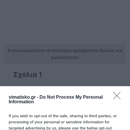
Η ανωνυμία είναι το καλύτερο κρησφύγετο δειλίας και
χυδαιότητας!
Σχόλια 1
Ανώνυμος
vimatisko.gr -
Do Not Process My Personal
27/06 - 20:05
Information
Mogol
If you wish to opt-out of the sale, sharing to third parties, or
Ολη η πλεμπα της Ασίας σε εμάς
processing of your personal or sensitive information for
κουβαλιέται κάθε χρόνο. Δεν έχουν
targeted advertising by us, please use the below opt-out