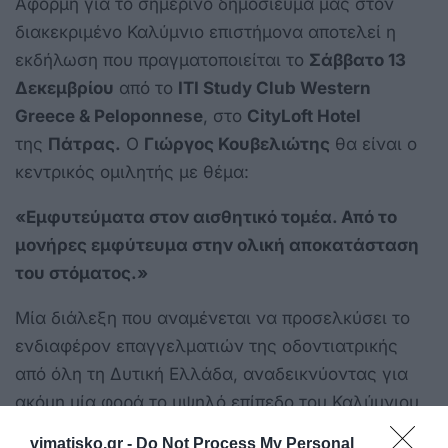
Αφορμή για το σημερινό δημοσίευμα μας στον
διακεκριμένο Καλύμνιο επιστήμονα αποτελεί η
εκδήλωση που πραγματοποιείται το
Σάββατο 13
Δεκεμβρίου
από το
ITI Study Club Western
Greece & Peloponnese
, στο
CityLoft Hotel
της
Πάτρας.
Ο
Γιώργος Κουβελιώτης
θα είναι ο
κεντρικός ομιλητής με θέμα:
«Εμφυτεύματα στον αισθητικό τομέα. Από το
μονήρες εμφύτευμα στην ολική αποκατάσταση
του στόματος.»
Μία διάλεξη που αναμένεται να προσελκύσει το
ενδιαφέρον επαγγελματιών της οδοντιατρικής
από όλη τη Δυτική Ελλάδα, αναδεικνύοντας για
ακόμη μία φορά το υψηλό επίπεδο του Καλύμνιου
επιστήμονα.
vimatisko.gr -
Do Not Process My Personal