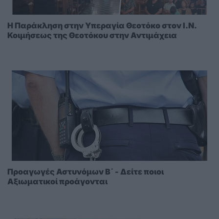
Η Παράκληση στην Υπεραγία Θεοτόκο στoν I.N.
Κοιμήσεως της Θεοτόκου στην Αντιμάχεια
Προαγωγές Αστυνόμων Β΄ - Δείτε ποιοι
Αξιωματικοί προάγονται