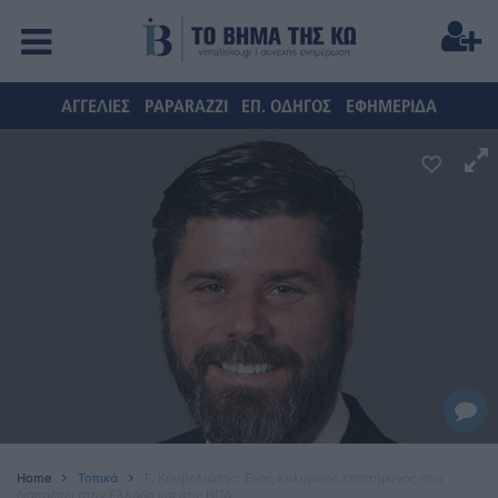
ΑΓΓΕΛΙΕΣ
PAPARAZZI
ΕΠ. ΟΔΗΓΟΣ
ΕΦΗΜΕΡΙΔΑ
Home
Τοπικά
Γ. Κουβελιώτης: Ένας Καλύμνιος επιστήμονας που
διαπρέπει στην Ελλάδα και στις ΗΠΑ.