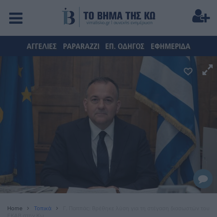
ΑΓΓΕΛΙΕΣ
PAPARAZZI
ΕΠ. ΟΔΗΓΟΣ
ΕΦΗΜΕΡΙΔΑ
Home
Τοπικά
Γ. Παππάς: Βρέθηκε λύση για τη στέγαση διασωστών του
ΕΚΑΒ στην Κω