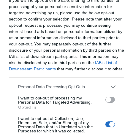
If you wish to opt-out of the sale, sharing to third parties, or
processing of your personal or sensitive information for
targeted advertising by us, please use the below opt-out
section to confirm your selection. Please note that after your
opt-out request is processed you may continue seeing
interest-based ads based on personal information utilized by
Η ανωνυμία είναι το καλύτερο κρησφύγετο δειλίας και
us or personal information disclosed to third parties prior to
χυδαιότητας!
your opt-out. You may separately opt-out of the further
disclosure of your personal information by third parties on the
Σχόλια 3
IAB’s list of downstream participants. This information may
also be disclosed by us to third parties on the
IAB’s List of
Downstream Participants
that may further disclose it to other
third parties.
vckmns
30/05 - 18:57
Personal Data Processing Opt Outs
ΑΙ
I want to opt-out of processing my
Personal Data for Targeted Advertising.
Και τι δεν προσφέρει η τεχνιτή Νοημοσύνη
Opted In
I want to opt-out of Collection, Use,
vckmns
Retention, Sale, and/or Sharing of my
30/05 - 18:55
Personal Data that Is Unrelated with the
Purposes for which it was collected.