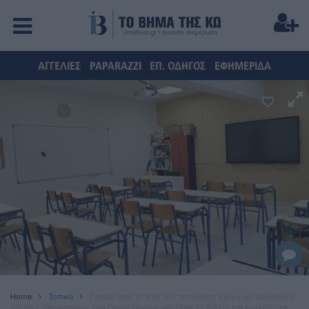
ΑΓΓΕΛΙΕΣ
PAPARAZZI
ΕΠ. ΟΔΗΓΟΣ
ΕΦΗΜΕΡΙΔΑ
Home
Τοπικά
Γιατροί από το νησί του Ιπποκράτη έχουν μια συμβουλή
για τους υποψηφίους των Πανελληνίων: «Κλείστε το βιβλίο και κοιμηθείτε».