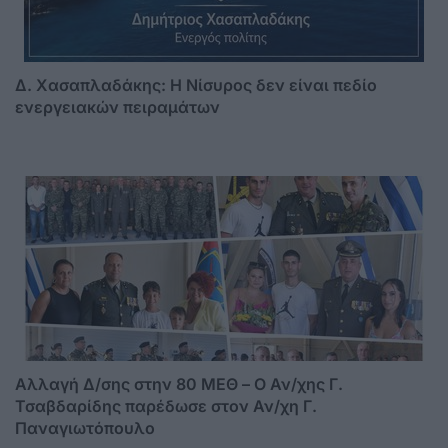
Δ. Χασαπλαδάκης: Η Νίσυρος δεν είναι πεδίο
ενεργειακών πειραμάτων
Αλλαγή Δ/σης στην 80 ΜΕΘ – Ο Αν/χης Γ.
Τσαβδαρίδης παρέδωσε στον Αν/χη Γ.
Παναγιωτόπουλο