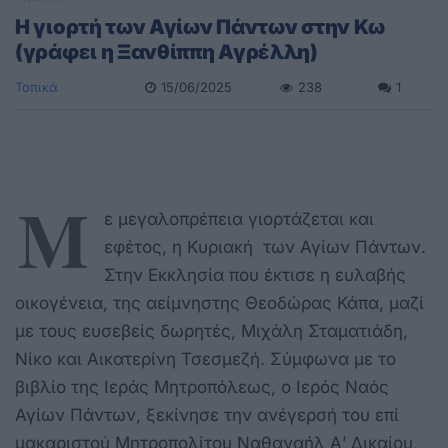
H γιορτή των Αγίων Πάντων στην Κω
(γράφει η Ξανθίππη Αγρέλλη)
Τοπικά
15/06/2025
238
1
Μ
ε μεγαλοπρέπεια γιορτάζεται και
εφέτος, η Κυριακή των Αγίων Πάντων.
Στην Εκκλησία που έκτισε η ευλαβής
οικογένεια, της αείμνηστης Θεοδώρας Κάπα, μαζί
με τους ευσεβείς δωρητές, Μιχάλη Σταματιάδη,
Νίκο και Αικατερίνη Τσεσμεζή. Σύμφωνα με το
βιβλίο της Ιεράς Μητροπόλεως, ο Ιερός Ναός
Αγίων Πάντων, ξεκίνησε την ανέγερσή του επί
μακαριστού Μητροπολίτου Ναθαναήλ Α’ Δικαίου,