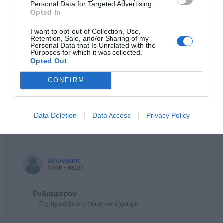
Χρόνια Πολλά
Personal Data for Targeted Advertising.
Opted In
Ξανθίππη Αγρέλλη (Κως 14/6/2025)
I want to opt-out of Collection, Use,
Retention, Sale, and/or Sharing of my
Personal Data that Is Unrelated with the
Purposes for which it was collected.
Opted Out
CONFIRM
Η ανωνυμία είναι το καλύτερο κρησφύγετο δειλίας και
χυδαιότητας!
Data Deletion
Data Access
Privacy Policy
Σχόλια 1
Ανώνυμος
17/06 - 08:27
Ενδιαφέρον
Τις πρεσβείες τους να έχουμε