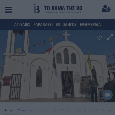
ΑΓΓΕΛΙΕΣ
PAPARAZZI
ΕΠ. ΟΔΗΓΟΣ
ΕΦΗΜΕΡΙΔΑ
Home
Τοπικά
H γιορτή των Αγίων Πάντων στην Κω (γράφει η Ξανθίππη
Αγρέλλη)