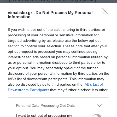
Δοξολογία, προς τιμήν των αποστράτων
vimatisko.gr -
Do Not Process My Personal
Αστυνομικών, που υπηρετήσαν στο ένδοξο σώμα
Information
της Ελληνικής Αστυνομίας. Γιορτάζουν
παράλληλα οι Άγιοι Αρτέμιος. Επίσης ο Άγιος
If you wish to opt-out of the sale, sharing to third parties, or
processing of your personal or sensitive information for
Μηνάς και η Αγία Ειρήνη, είναι οι προστάτες της
targeted advertising by us, please use the below opt-out
ΕΛΛΑΣ.
section to confirm your selection. Please note that after your
opt-out request is processed you may continue seeing
Τον πανηγυρικό της ημέρας, εκφωνεί πάντα
interest-based ads based on personal information utilized by
αξιωματικός της Αστυνομίας. Ακολούθως η
us or personal information disclosed to third parties prior to
your opt-out. You may separately opt-out of the further
Εκκλησιαστική Αδελφότης των Αγίων Πάντων,
disclosure of your personal information by third parties on the
προσφέρει πλούσια φιλοξενία, με καφέ και
IAB’s list of downstream participants. This information may
νόστιμα βουτήματα στο Δεσπότη, στους Ιερείς στις
also be disclosed by us to third parties on the
IAB’s List of
Downstream Participants
that may further disclose it to other
πολιτικές, Στρατιωτικές και Αστυνομικές αρχές,
third parties.
καθώς και σε όλους τους παριστάμενους, στο
Personal Data Processing Opt Outs
προαύλιο του Ιερού Ναού.
I want to opt-out of processing my