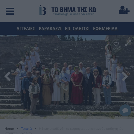
ΑΓΓΕΛΙΕΣ
PAPARAZZI
ΕΠ. ΟΔΗΓΟΣ
ΕΦΗΜΕΡΙΔΑ
Home
Τοπικά
Η Κως υποδέχθηκε κορυφαίους Ισπανούς καθηγητές
Ιατρικών Σχολών