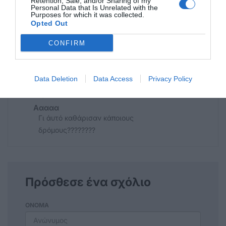
Retention, Sale, and/or Sharing of my
Personal Data that Is Unrelated with the
Purposes for which it was collected.
Opted Out
Απορια
τόσα λεφτά πληρώνουμε για το ΔΗΡΑΣ ένα
CONFIRM
δημοσιογράφο δεν μπιρουν να πάρουν;
Ανώνυμος
Data Deletion
Data Access
Privacy Policy
01/11 - 11:49
Ααααα
Γι άυτό καθάρισαν κάποιους
δρόμους????????
Πρόσθεσε ένα σχόλιο
ΟΝΟΜΑ