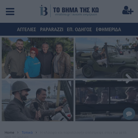
ΑΓΓΕΛΙΕΣ
PAPARAZZI
ΕΠ. ΟΔΗΓΟΣ
ΕΦΗΜΕΡΙΔΑ
Home
Τοπικά
Η «Λούφα και παραλλαγή» επέστρεψε στην Κω μετά
από 20 χρόνια