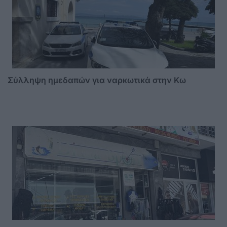
Σύλληψη ημεδαπών για ναρκωτικά στην Κω