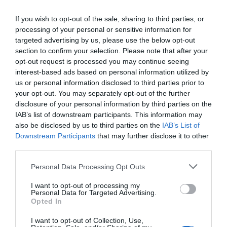
If you wish to opt-out of the sale, sharing to third parties, or
Τιποτα
processing of your personal or sensitive information for
Άρτον και θεάματα.... Μην θέλετε και εργα
targeted advertising by us, please use the below opt-out
section to confirm your selection. Please note that after your
opt-out request is processed you may continue seeing
ΜΑΡΙΝΑ
01/11 - 21:43
interest-based ads based on personal information utilized by
us or personal information disclosed to third parties prior to
your opt-out. You may separately opt-out of the further
Αυτή την ΚΩΑΝ ποιος θα την ελέγξει
disclosure of your personal information by third parties on the
Εδώ πέρα γίνονται Σόδομα και Γόμορρα
IAB’s list of downstream participants. This information may
also be disclosed by us to third parties on the
IAB’s List of
Ρέγγος
Downstream Participants
that may further disclose it to other
01/11 - 15:42
third parties.
ΜΗΝ ΤΟΥ ΜΙΛΑΤΕ ΤΟΥ ΠΑΙΔΙΟΥ
Personal Data Processing Opt Outs
Ποιός θα τον μαζέψει αυτόν; Νικηταρά
I want to opt-out of processing my
εκτίθεσαι!!!
Personal Data for Targeted Advertising.
Opted In
Ανώνυμος
I want to opt-out of Collection, Use,
01/11 - 14:05