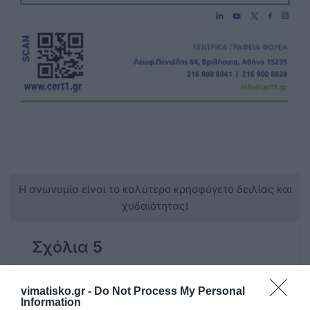
Η ανωνυμία είναι το καλύτερο κρησφύγετο δειλίας και
χυδαιότητας!
Σχόλια 5
vimatisko.gr -
Do Not Process My Personal
Ααα
Information
05/11 - 06:59