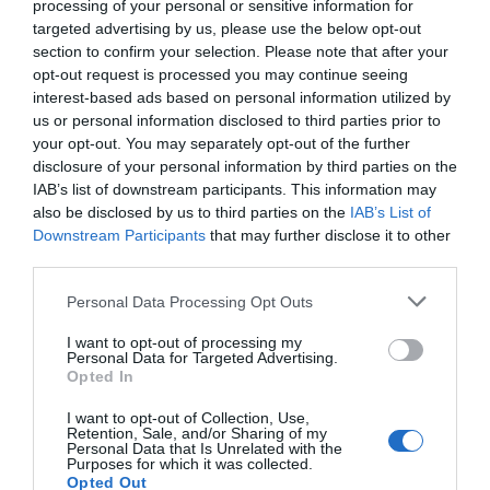
processing of your personal or sensitive information for
Για να συναντήσει τον άνθρωπό της, που της είπε
targeted advertising by us, please use the below opt-out
section to confirm your selection. Please note that after your
ότι θα έρθουν για 2 χρόνια στο Ασφενδιού, και
opt-out request is processed you may continue seeing
λόγω της αγάπης τους έμεινε 55!
interest-based ads based on personal information utilized by
Αγάπησε - μέσα από τον Κώστα της - όλους τους
us or personal information disclosed to third parties prior to
your opt-out. You may separately opt-out of the further
Ασφενδιανούς, αλλά κι αγαπήθηκε από αυτούς.
disclosure of your personal information by third parties on the
Άλλωστε, μια ήταν η Μάρθα του Ζηπαριού, η
IAB’s list of downstream participants. This information may
αγαπητή μας Μαρθούλα, της οποίας η παρουσία
also be disclosed by us to third parties on the
IAB’s List of
Downstream Participants
that may further disclose it to other
ήδη μας λείπει από το μπαλκονάκι της, που είναι
third parties.
σκοτεινό.
Ο Θεός να την αναπαύει και να της χαρίσει μια
Personal Data Processing Opt Outs
θέση εκεί που της αξίζει, ψηλά και ήρεμα.
I want to opt-out of processing my
Personal Data for Targeted Advertising.
Θερμά συλλυπητήρια στην Πόπη και στον Τάκη,
Opted In
καθώς στα εγγόνια και στους λοιπούς συγγενείς
I want to opt-out of Collection, Use,
και οικείους.
Retention, Sale, and/or Sharing of my
Personal Data that Is Unrelated with the
Purposes for which it was collected.
Opted Out