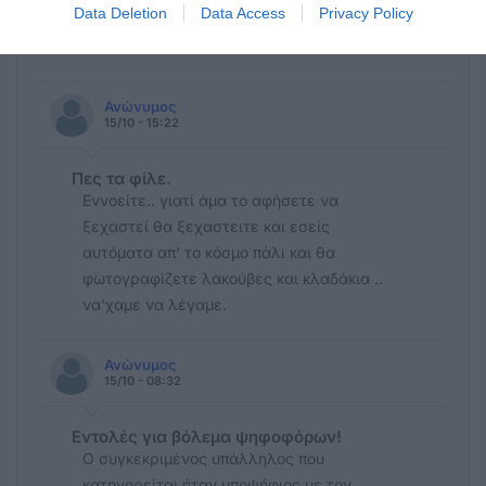
Data Deletion
Data Access
Privacy Policy
Σχόλια 5
Ανώνυμος
15/10 - 15:22
Πες τα φίλε.
Εννοείτε.. γιατί άμα το αφήσετε να
ξεχαστεί θα ξεχαστειτε και εσείς
αυτόματα απ' το κόσμο πάλι και θα
φωτογραφίζετε λακούβες και κλαδάκια ..
να'χαμε να λέγαμε.
Ανώνυμος
15/10 - 08:32
Εντολές για βόλεμα ψηφοφόρων!
Ο συγκεκριμένος υπάλληλος που
κατηγορείται ήταν υποψήφιος με τον