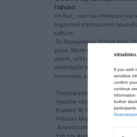
Γαβαλά:
«Η Κως, νησί του Ιπποκράτη και κ
σημαντική επιστημονική πρωτοβο
ευθύνη.
Το δημογραφικό ζήτημα είναι ζή
χώρα. Μέσα από τη συνεργασία 
vimatisko.
υγείας, στέλνουμε ένα κοινό μή
υποστήριξη της γονιμότητας απο
If you wish 
κοινωνικής ευαισθησίας».
sensitive in
confirm you
continue se
Πληροφορίες:
information 
Ημερίδα «Δημογραφικό – Υπογεν
further disc
participants
Κυριακή 19 Οκτωβρίου 2025 | 11:
Downstream 
Αίθουσα Μαρίνας Κω
Διοργάνωση: Ιατρικός Σύλλογο
Υπό την Αιγίδα: Περιφέρειας Νο