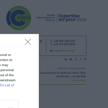
sonal or
ection to
ou may
 personal
out of the
 downstream
B’s List of