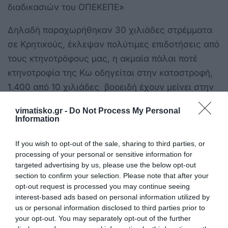
διαδικασιών του ΟΠΕΚΕΠΕ»
Δηλαδή παραχωρήθηκαν 30 χιλιάδες στρέμματα
σε Κρητικούς, έκλεψαν πολύτιμες επιδοτήσεις από
τους κτηνοτρόφους μας, η ακμαία πάλαι ποτέ
κτηνοτροφία της Κω οδηγείται στην καταστροφή,
1.400 από 10 χιλιάδες βοοειδή έχουν μείνει στην
Κω, και ο υπεύθυνος για την προστασία μας, την
vimatisko.gr -
Do Not Process My Personal
κοινωνική και την οικονομική ανάπτυξη της Κω
Information
και εκπρόσωπος των κτηνοτρόφων, αφού
ψηφίζεται και από αυτούς, νίπτει τα χέρια του,
If you wish to opt-out of the sale, sharing to third parties, or
processing of your personal or sensitive information for
αντί να βρίσκεται δίπλα στους κτηνοτρόφους .
targeted advertising by us, please use the below opt-out
section to confirm your selection. Please note that after your
Και εμείς οι χαχόλοι θέλει να τον πιστέψουμε.
opt-out request is processed you may continue seeing
interest-based ads based on personal information utilized by
Αλήθεια και για τα δύο μπορεί να μας πει ποιους
us or personal information disclosed to third parties prior to
υπηρετεί και γιατί αυτά που λέμε είναι ψευδή και
your opt-out. You may separately opt-out of the further