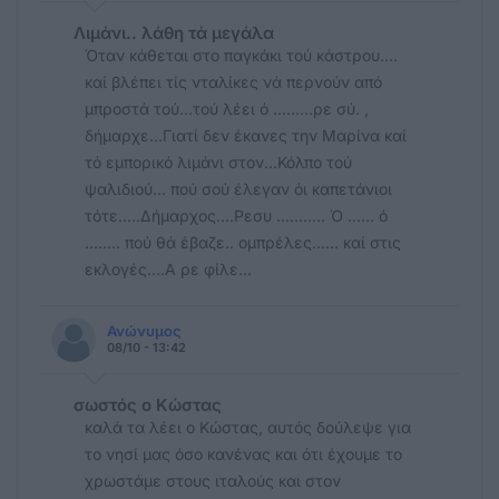
Λιμάνι.. λάθη τά μεγάλα
Όταν κάθεται στο παγκάκι τού κάστρου....
καί βλέπει τίς νταλίκες νά περνούν από
μπροστά τού...τού λέει ό .........ρε σύ. ,
δήμαρχε...Γιατί δεν έκανες την Μαρίνα καί
τό εμπορικό λιμάνι στον...Κόλπο τού
ψαλιδιού... πού σού έλεγαν όι καπετάνιοι
τότε.....Δήμαρχος....Ρεσυ ........... Ό ...... ό
........ πού θά έβαζε.. ομπρέλες...... καί στις
εκλογές....Α ρε φίλε...
Ανώνυμος
08/10 - 13:42
σωστός ο Κώστας
καλά τα λέει ο Κώστας, αυτός δούλεψε για
το νησί μας όσο κανένας και ότι έχουμε το
χρωστάμε στους ιταλούς και στον