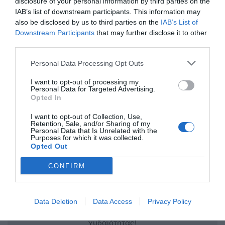
disclosure of your personal information by third parties on the
συκοφαντικά???.
IAB’s list of downstream participants. This information may
also be disclosed by us to third parties on the
IAB’s List of
Όσο για το περιβάλλον ας το αφήσουμε! Οι
Downstream Participants
that may further disclose it to other
εκατοντάδες τόνοι μη ανακυκλώσιμα σκουπίδια
third parties.
της Καλύμνου θα θαφτούν κάτω από το ωραίο
Personal Data Processing Opt Outs
τουριστικό χαλί της Κω με εντολή του κ.
I want to opt-out of processing my
Χατζημάρκου!
Personal Data for Targeted Advertising.
Opted In
I want to opt-out of Collection, Use,
Retention, Sale, and/or Sharing of my
Κ. Καϊσερλης π. Δήμαρχος Κω.
Personal Data that Is Unrelated with the
Purposes for which it was collected.
Opted Out
CONFIRM
Data Deletion
Data Access
Privacy Policy
Η ανωνυμία είναι το καλύτερο κρησφύγετο δειλίας και
χυδαιότητας!