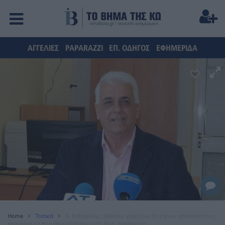
ΑΓΓΕΛΙΕΣ
PAPARAZZI
ΕΠ. ΟΔΗΓΟΣ
ΕΦΗΜΕΡΙΔΑ
Home
Τοπικά
Κ. Καϊσερλης: Κάποιοι νομίζουν ότι έχουν απέναντί τους
«χαχόλους» που θα καταπίνουν ότι τους πασάρουν…