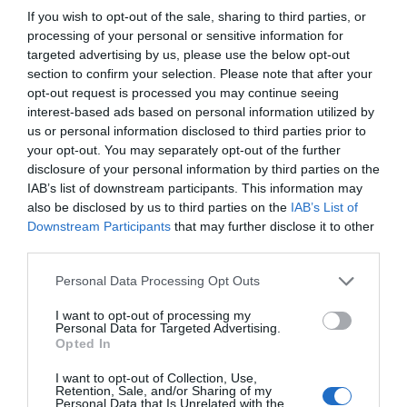
If you wish to opt-out of the sale, sharing to third parties, or
processing of your personal or sensitive information for
targeted advertising by us, please use the below opt-out
section to confirm your selection. Please note that after your
opt-out request is processed you may continue seeing
Στη συνέχεια ανέφερε: «Πληροφορήθηκα ότι το
interest-based ads based on personal information utilized by
πόρισμα κάνει λόγο για πνευμονικό οίδημα. Από
us or personal information disclosed to third parties prior to
your opt-out. You may separately opt-out of the further
εκεί και πέρα περιμένω να με καλέσουν για να
disclosure of your personal information by third parties on the
πάρω και τα επίσημα έγγραφα, ώστε να δω πώς
IAB’s list of downstream participants. This information may
θα κινηθώ.
also be disclosed by us to third parties on the
IAB’s List of
Downstream Participants
that may further disclose it to other
third parties.
Ξέρουμε πολύ καλά τι είδαμε. Ήμασταν τέσσερα
άτομα και εγώ είδα το πρόσωπο του αδερφού μου.
Personal Data Processing Opt Outs
Είχε μώλωπες, εκδορές στο σώμα και ένα βαθύ
I want to opt-out of processing my
τραύμα σαν μαχαιριά.
Personal Data for Targeted Advertising.
Opted In
Μίλησα και με μία δικηγόρο, η οποία μου είπε ότι
I want to opt-out of Collection, Use,
πρέπει να ορίσω δικό μου ιατροδικαστή.
Retention, Sale, and/or Sharing of my
Personal Data that Is Unrelated with the