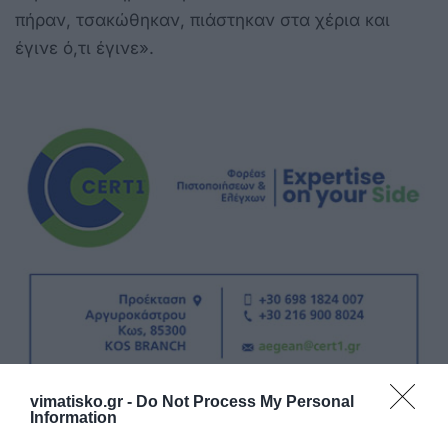
πήραν, τσακώθηκαν, πιάστηκαν στα χέρια και
έγινε ό,τι έγινε».
vimatisko.gr -
Do Not Process My Personal
Information