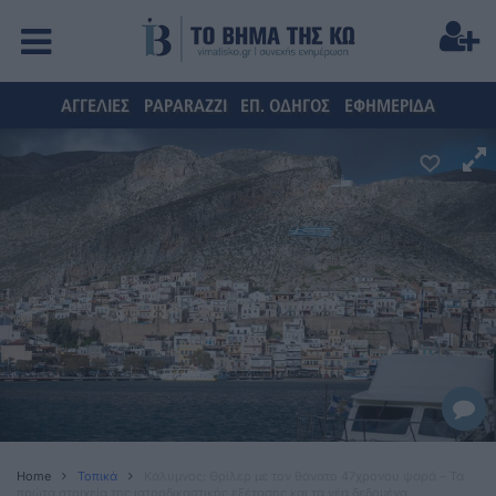
ΑΓΓΕΛΙΕΣ
PAPARAZZI
ΕΠ. ΟΔΗΓΟΣ
ΕΦΗΜΕΡΙΔΑ
Home
Τοπικά
Κάλυμνος: Θρίλερ με τον θάνατο 47χρονου ψαρά – Τα
πρώτα στοιχεία της ιατροδικαστικής εξέτασης και τα νέα δεδομένα