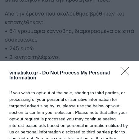
Από την έρευνα που ακολούθησε βρέθηκαν και
κατασχέθηκαν:
• 64 γραμμάρια κάνναβης, διαμοιρασμένα σε επτά
συσκευασίες
• 245 ευρώ
• 3 κινητά τηλέφωνα.
Επίσης, κατασχέθηκε το όχημα που
vimatisko.gr -
Do Not Process My Personal
Information
χρησιμοποιούσαν.
If you wish to opt-out of the sale, sharing to third parties, or
processing of your personal or sensitive information for
targeted advertising by us, please use the below opt-out
rodiaki.gr
section to confirm your selection. Please note that after your
opt-out request is processed you may continue seeing
interest-based ads based on personal information utilized by
us or personal information disclosed to third parties prior to
your opt-out. You may separately opt-out of the further