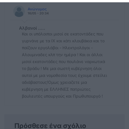
Ανώνυμος
16/05 - 20:34
Αλβανοί .....
Και οι υπόλοιποι μισοί σε εκατοντάδες που
γυρνάνε με τα ΙΧ και κάτι κλουβάκια και το
παίζουν εργολάβοι - Ηλεκτρολόγοι -
Αλουμιναδες κλπ την ημέρα ! Και οι άλλοι
μισοί εκατοντάδες που πουλάνε ναρκωτικά
το βράδυ ! Με μια σωστή κυβέρνηση όλοι
αυτοί με μια νομοθεσία τους έχουμε στείλει
αδιάβαστους!Ομως χρειαζετε μια
κυβέρνηση με ΕΛΛΗΝΕΣ πατριώτες
βουλευτές υπουργούς και Πρωθυπουργό !
Πρόσθεσε ένα σχόλιο