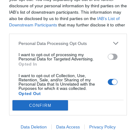
Η ανωνυμία είναι το καλύτερο κρησφύγετο δειλίας και
disclosure of your personal information by third parties on the
IAB’s list of downstream participants. This information may
χυδαιότητας!
also be disclosed by us to third parties on the
IAB’s List of
Downstream Participants
that may further disclose it to other
Σχόλια 3
third parties.
Personal Data Processing Opt Outs
Ανώνυμος
I want to opt-out of processing my
17/05 - 13:02
Personal Data for Targeted Advertising.
Opted In
Τι να πω
I want to opt-out of Collection, Use,
Γι αυτο ολοιμεσπιταρωνες και αμαξια και
Retention, Sale, and/or Sharing of my
Personal Data that Is Unrelated with the
καβσλλα καλάμι
Purposes for which it was collected.
Opted Out
Χ.Α
CONFIRM
17/05 - 07:53
Χ Α
Data Deletion
Data Access
Privacy Policy
ΑΛΒΑΝΟΊ? ΑΠΟΚΛΕΊΕΤΑΙ!