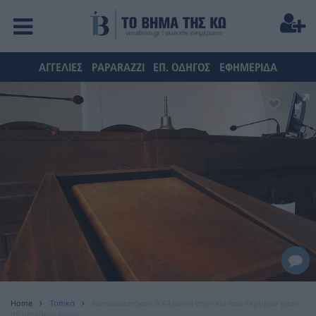
ΑΓΓΕΛΙΕΣ
PAPARAZZI
ΕΠ. ΟΔΗΓΟΣ
ΕΦΗΜΕΡΙΔΑ
Home
Τοπικά
Καταδικάστηκαν 3 Αλβανοί στην Κω που έκρυβαν χασίς
σε υπαίθριο χώρο