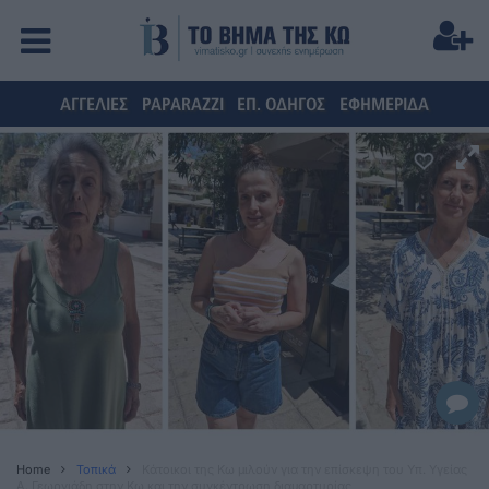
ΑΓΓΕΛΙΕΣ
PAPARAZZI
ΕΠ. ΟΔΗΓΟΣ
ΕΦΗΜΕΡΙΔΑ
Home
Τοπικά
Κάτοικοι της Κω μιλούν για την επίσκεψη του Υπ. Υγείας
Α. Γεωργιάδη στην Κω και την συγκέντρωση διαμαρτυρίας