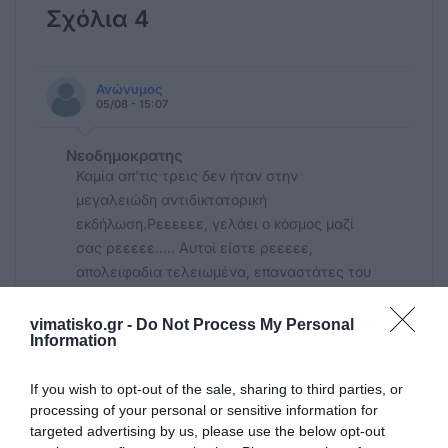
Σχόλια 4
Ανώνυμος
05/08 - 15:07
Νεοδημοκρατης
Καμία απ'τις τρεις δεν ήταν στην
μεγαλειώδη αντιδικτατορική
εκδήλωση.Ρεεεεεε, γελάει ο κόσμος μαζί
σας ρεεεεε..... Αυτοί είστε ρεεεεε,
απολειφαδια τελειωμένα, επαναστάτες του
πρωκτού και του διαδικτύου..... Μητσοτάκης
μέχρι να δείτε χιόνι στην Σαχάρα.....
vimatisko.gr -
Do Not Process My Personal
Information
τκ18
If you wish to opt-out of the sale, sharing to third parties, or
05/08 - 09:19
processing of your personal or sensitive information for
targeted advertising by us, please use the below opt-out
ΣΤΗΝ ΓΕΡΜΑΝΙΑ ΨΙΧΑΛΙΖΕΙ