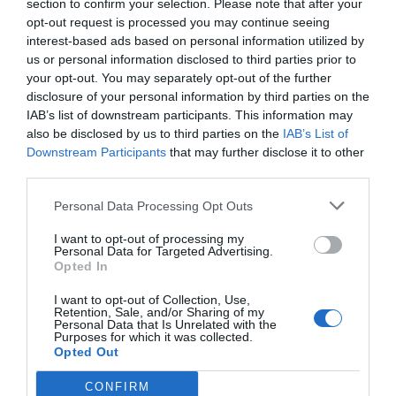
section to confirm your selection. Please note that after your
οριστε η τελευταια κυρια ειναι η χρονια
opt-out request is processed you may continue seeing
πηγη των προβληματων του νεοελληνικου
interest-based ads based on personal information utilized by
κρατους , να τον χαιρεστε τον αδωνι σας ,
us or personal information disclosed to third parties prior to
οπου οταν εσεις ησασταν στην ΕΡΕ αυτος
your opt-out. You may separately opt-out of the further
disclosure of your personal information by third parties on the
ηταν στα ταγματα εφοδου των ναζι μαζι με
IAB’s list of downstream participants. This information may
τον βοριδη και το τσεκουρι του.
also be disclosed by us to third parties on the
IAB’s List of
Downstream Participants
that may further disclose it to other
Ανώνυμος
third parties.
05/08 - 07:54
Personal Data Processing Opt Outs
Μαλιστα
I want to opt-out of processing my
Παρουσιάζοντας αυτές τι κυρίες μάλλον να
Personal Data for Targeted Advertising.
κάνε συμπαθή τον Αδωνη θέλετε.
Opted In
I want to opt-out of Collection, Use,
Retention, Sale, and/or Sharing of my
Ανώνυμος
Personal Data that Is Unrelated with the
05/08 - 07:53
Purposes for which it was collected.
Opted Out
Απορια
CONFIRM
Οι κύριες αντιπροσωπεύουν τους