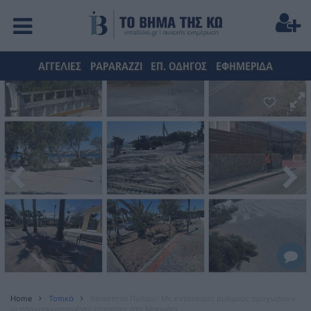
ΑΓΓΕΛΙΕΣ
PAPARAZZI
ΕΠ. ΟΔΗΓΟΣ
ΕΦΗΜΕΡΙΔΑ
Home
Τοπικά
Κοινότητα Πυλίου: Με εντατικούς ρυθμούς προχωρούν
οι προγραμματισμένες εργασίες στο Μαρμάρι