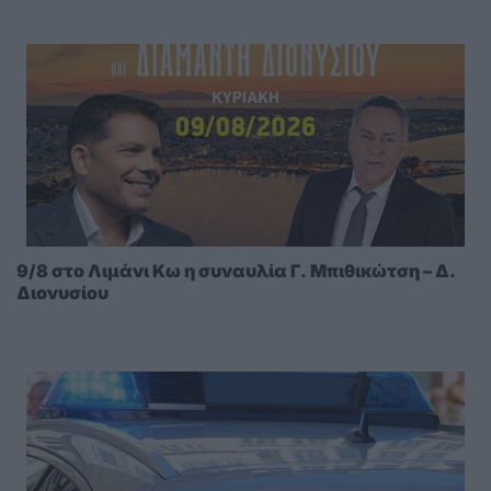
9/8 στο Λιμάνι Κω η συναυλία Γ. Μπιθικώτση – Δ.
Διονυσίου