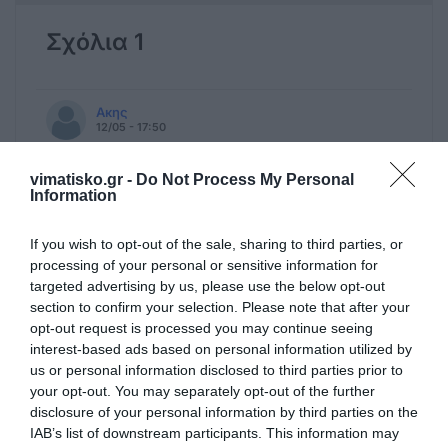
Σχόλια 1
Ακης
12/05 - 17:50
Ντροπή
vimatisko.gr -
Do Not Process My Personal
Information
Με εντατικούς ρυθμούς Μάιο μήνα.
If you wish to opt-out of the sale, sharing to third parties, or
processing of your personal or sensitive information for
targeted advertising by us, please use the below opt-out
Πρόσθεσε ένα σχόλιο
section to confirm your selection. Please note that after your
opt-out request is processed you may continue seeing
ΟΝΟΜΑ
interest-based ads based on personal information utilized by
us or personal information disclosed to third parties prior to
your opt-out. You may separately opt-out of the further
disclosure of your personal information by third parties on the
ΤΙΤΛΟΣ
IAB’s list of downstream participants. This information may