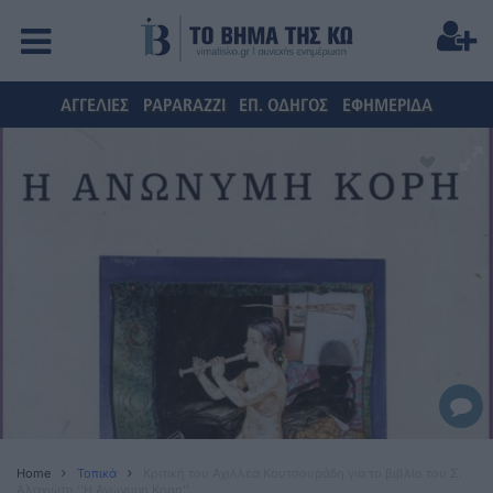
ΑΓΓΕΛΙΕΣ
PAPARAZZI
ΕΠ. ΟΔΗΓΟΣ
ΕΦΗΜΕΡΙΔΑ
Home
Τοπικά
Κριτική του Αχιλλέα Κουτσουράδη για το βιβλίο του Σ.
Αλαχιώτη ''Η Ανώνυμη Κόρη''