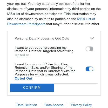
your opt-out. You may separately opt-out of the further
δομή του μυθιστορήματος Η ΑΝΩΝΥΜΗ ΚΟΡΗ και
disclosure of your personal information by third parties on the
μπορεί να μεταφράσει το νόημα, προτείνοντας την
IAB’s list of downstream participants. This information may
δική το εκδοχή. Γι’ αυτό η πεζογραφία πιο
also be disclosed by us to third parties on the
IAB’s List of
Downstream Participants
that may further disclose it to other
συγκεκριμένα μπορεί να δώσει σαφή εικόνα μιας
third parties.
κοινωνίας στις ευρύτερες και βαθύτερες
διαστάσεις της.
Personal Data Processing Opt Outs
I want to opt-out of processing my
Personal Data for Targeted Advertising.
Opted In
I want to opt-out of Collection, Use,
Retention, Sale, and/or Sharing of my
Personal Data that Is Unrelated with the
Purposes for which it was collected.
Opted Out
CONFIRM
Data Deletion
Data Access
Privacy Policy