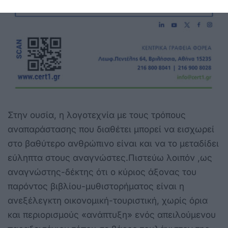
Στην ουσία, η λογοτεχνία με τους τρόπους
αναπαράστασης που διαθέτει μπορεί να εισχωρεί
στο βαθύτερο ανθρώπινο είναι και να το μεταδίδει
εύληπτα στους αναγνώστες.Πιστεύω λοιπόν ,ως
αναγνώστης-δέκτης ότι ο κύριος άξονας του
παρόντος βιβλίου-μυθιστορήματος είναι η
ανεξέλεγκτη οικονομική-τουριστική, χωρίς όρια
και περιορισμούς «ανάπτυξη» ενός απειλούμενου