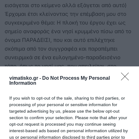
εισάγεται στο κείμενο αλλά εξάγεται από αυτό)
Έρχομαι έτσι κλείνοντας την επέμβαση μου στο
συγκεκριμένο θέμα: Η πλοκή του έργου έχει ως
σημείο αναφοράς ένα νησί κρυμμένο πίσω από το
όνομα ΠΑΡΑΔΕΙΣΙ, που και αυτό επιλέχτηκε
σκόπιμα από τον συγγραφέα και παραπέμπει
συνειρμικά σε ένα ευλογημένο-παραδεισένιο
τόπο, όπως το νησί μας, που απειλείται, στο
πλαίσιο της παγκοσμιοποίησης από την οικονομική
vimatisko.gr -
Do Not Process My Personal
Information
«ανάπτυξη». Κάθε λογοτεχνικό κείμενο,
ανεξάρτητο από τον συγγραφέα του, περικλείει εν
If you wish to opt-out of the sale, sharing to third parties, or
δυνάμει ένα νόημα ,που αποκαλύπτεται ,σύμφωνα
processing of your personal or sensitive information for
και με όσα προανέφερα, με την μεσολάβηση του
targeted advertising by us, please use the below opt-out
section to confirm your selection. Please note that after your
Δέκτη-Αναγνώστη. Αυτός ο τελευταίος(δηλαδή
opt-out request is processed you may continue seeing
όλοι εμείς οι αναγνώστες) ανασυνθέτει, στο
interest-based ads based on personal information utilized by
πλαίσιο μιας ιστορικής ερμηνείας την νοηματική
us or personal information disclosed to third parties prior to