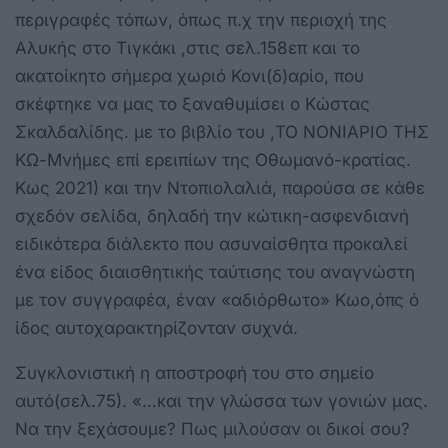
περιγραφές τόπων, όπως π.χ την περιοχή της
Αλυκής στο Τιγκάκι ,στις σελ.158επ και το
ακατοίκητο σήμερα χωριό Κονι(δ)αρίο, που
σκέφτηκε να μας το ξαναθυμίσει ο Κώστας
Σκαλδαλίδης. με το βιβλίο του ,ΤΟ ΝΟΝΙΑΡΙΟ ΤΗΣ
ΚΩ-Μνήμες επί ερειπίων της Οθωμανό-κρατίας.
Κως 2021) και την Ντοπιολαλιά, παρούσα σε κάθε
σχεδόν σελίδα, δηλαδή την κώτικη-ασφενδιανή
ειδικότερα διάλεκτο που ασυναίσθητα προκαλεί
ένα είδος διαισθητικής ταύτισης του αναγνώστη
με τον συγγραφέα, έναν «αδιόρθωτο» Κωο,όπς ό
ίδος αυτοχαρακτηρίζονταν συχνά.
Συγκλονιστική η αποστροφή του στο σημείο
αυτό(σελ.75). «…και την γλώσσα των γονιών μας.
Να την ξεχάσουμε? Πως μιλούσαν οι δικοί σου?