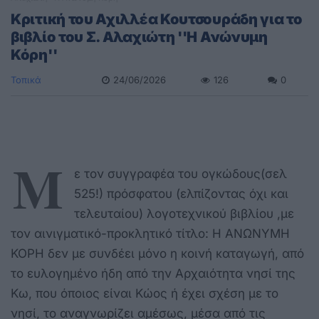
Κριτική του Αχιλλέα Κουτσουράδη για το
βιβλίο του Σ. Αλαχιώτη ''Η Ανώνυμη
Κόρη''
Τοπικά
24/06/2026
126
0
Μ
ε τον συγγραφέα του ογκώδους(σελ
525!) πρόσφατου (ελπίζοντας όχι και
τελευταίου) λογοτεχνικού βιβλίου ,με
τον αινιγματικό-προκλητικό τίτλο: Η ΑΝΩΝΥΜΗ
ΚΟΡΗ δεν με συνδέει μόνο η κοινή καταγωγή, από
το ευλογημένο ήδη από την Αρχαιότητα νησί της
Κω, που όποιος είναι Κώος ή έχει σχέση με το
νησί, το αναγνωρίζει αμέσως, μέσα από τις