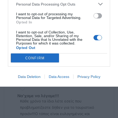
Ένα όνομα είναι πίσω απ όλα , Νικηταράς
Personal Data Processing Opt Outs
I want to opt-out of processing my
Ανώνυμος
Personal Data for Targeted Advertising.
10/04 - 19:57
Opted In
I want to opt-out of Collection, Use,
Προς ανώνυμο 15:18
Retention, Sale, and/or Sharing of my
Κανένας προορισμός δεν πάει μόνος του. Οι
Personal Data that Is Unrelated with the
Purposes for which it was collected.
tour operators προωθούν στις διαφημίσεις
Opted Out
τους, τους τόπους όπου έχουν περισσότερα
συμφέροντα (μέτοχοι σε μεγάλες μονάδες
CONFIRM
κτλ ). Την Κω αυτοί την έφτιαξαν.
Data Deletion
Data Access
Privacy Policy
Ανώνυμος
10/04 - 15:18
Να'χαμε να λέγαμε!!!
Κάθε χρόνο τα ίδια λέτε εσείς που
προβληματίζεστε δήθεν για το τουριστικό
προιόν!!!Ο τόπος είναι ευλογημένος και