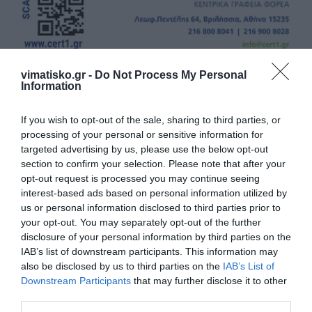
vimatisko.gr -
Do Not Process My Personal
Information
If you wish to opt-out of the sale, sharing to third parties, or
processing of your personal or sensitive information for
Η ανωνυμία είναι το καλύτερο κρησφύγετο δειλίας και
targeted advertising by us, please use the below opt-out
χυδαιότητας!
section to confirm your selection. Please note that after your
opt-out request is processed you may continue seeing
interest-based ads based on personal information utilized by
Σχόλια 3
us or personal information disclosed to third parties prior to
your opt-out. You may separately opt-out of the further
disclosure of your personal information by third parties on the
IAB’s list of downstream participants. This information may
Τκ18
11/04 - 16:43
also be disclosed by us to third parties on the
IAB’s List of
Downstream Participants
that may further disclose it to other
third parties.
Μπασοκ