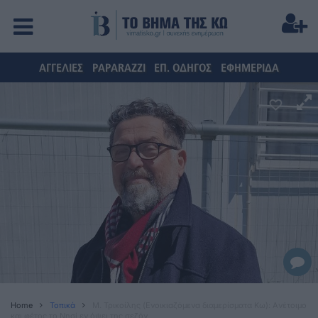
ΑΓΓΕΛΙΕΣ
PAPARAZZI
ΕΠ. ΟΔΗΓΟΣ
ΕΦΗΜΕΡΙΔΑ
Home
Τοπικά
Μ. Τρικοίλης (Ενοικιαζόμενα διαμερίσματα Κω): Aνέτοιμο
και φέτος το Νησί εν όψει της σεζόν