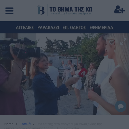
ΑΓΓΕΛΙΕΣ
PAPARAZZI
ΕΠ. ΟΔΗΓΟΣ
ΕΦΗΜΕΡΙΔΑ
Home
Τοπικά
Με επιτυχία το πρόγραμμα φιλοξενίας της
δημοσιογραφικής αποστολής του Alpha στην Κω