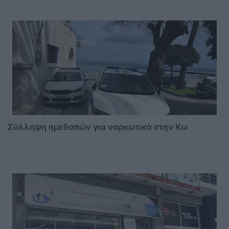
Σύλληψη ημεδαπών για ναρκωτικά στην Κω