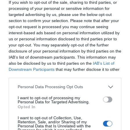
από το εστιατόριο Μαρίνα, τον κ. Σωτήρη
If you wish to opt-out of the sale, sharing to third parties, or
Κασκαβέλη & κ. Σωτήρη Τσεκούρα από το
processing of your personal or sensitive information for
targeted advertising by us, please use the below opt-out
εστιατόρια «Ελιά» στην παλιά πόλη, για την
section to confirm your selection. Please note that after your
δωρεάν διάθεση γευμάτων, τον κ. Ευάγγελο
opt-out request is processed you may continue seeing
Σουρασή από την εταιρεία «Holiday Autos» για την
interest-based ads based on personal information utilized by
us or personal information disclosed to third parties prior to
διάθεση αυτοκινήτου για τις μετακινήσεις τους,
your opt-out. You may separately opt-out of the further
τον κ. Γιώργο Ριτσιάρδη από την εταιρεία Archon
disclosure of your personal information by third parties on the
Yachting.
IAB’s list of downstream participants. This information may
also be disclosed by us to third parties on the
IAB’s List of
Downstream Participants
that may further disclose it to other
third parties.
Η πολύτιμη υποστήριξη και η έμπρακτη
Personal Data Processing Opt Outs
συνεισφορά τους υπήρξαν καθοριστικές για την
I want to opt-out of processing my
επιτυχή ολοκλήρωση της δράσης, αποδεικνύοντας
Personal Data for Targeted Advertising.
Opted In
ότι η συνεργασία όλων των τοπικών δυνάμεων
αποτελεί βασική προϋπόθεση για την
I want to opt-out of Collection, Use,
Retention, Sale, and/or Sharing of my
αποτελεσματική προβολή και την ενίσχυση του
Personal Data that Is Unrelated with the
Purposes for which it was collected.