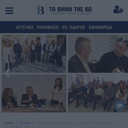
ΑΓΓΕΛΙΕΣ
PAPARAZZI
ΕΠ. ΟΔΗΓΟΣ
ΕΦΗΜΕΡΙΔΑ
Home
Τοπικά
Με ιδιαίτερο ενδιαφέρον οι εργασίες της διημερίδας
“What Next” στην Κω