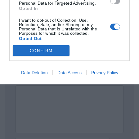
Personal Data for Targeted Advertising.
Opted In
Πρόσθεσε ένα σχόλιο
I want to opt-out of Collection, Use,
Retention, Sale, and/or Sharing of my
Personal Data that Is Unrelated with the
Purposes for which it was collected.
ΟΝΟΜΑ
Opted Out
CONFIRM
ΤΙΤΛΟΣ
Data Deletion
Data Access
Privacy Policy
ΣΧΟΛΙΟ