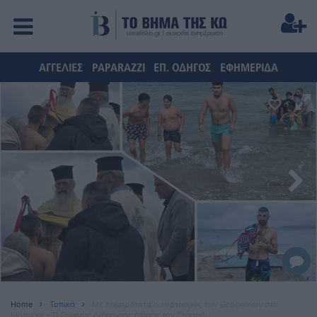
ΑΓΓΕΛΙΕΣ
PAPARAZZI
ΕΠ. ΟΔΗΓΟΣ
ΕΦΗΜΕΡΙΔΑ
Home
Τοπικά
Με λαμπρότητα ο εορτασμός των Θεοφανίων στο
Μαρμάρι – Ο Γιώργος Διαμαντής έπιασε τον Σταυρό