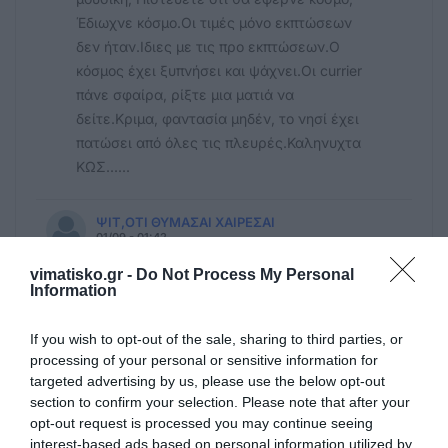
Έδιωχνε κόσμο.Οι τιμές μόνο εκπτώσεων
δεν ήταν.Ιδιες με τις προ εκπτώσεων.Ο
κόσμος έχει ξυπνήσει και ψάχνει.Οι currier
πάνε σφαίρα, ρίξτε μια ματιά να
δείτε.Κριμα, φαντασία μηδέν, το νησί έχει
πατώσει από όλες τις πλευρές.Καληνυχτα
ΚΩΣ......
ΨΙΤ,ΟΤΙ ΘΥΜΑΣΑΙ ΧΑΙΡΕΣΑΙ
01/09 - 01:42
vimatisko.gr -
Do Not Process My Personal
Ο ΚΥΡΙΤΗΣ ΤΕΛΕΙΩΣΕ
Information
ΝΙΚΗΤΑΡΑΣΣΣΣΣΣΣΣΣΣΣΣΣΣΣΣΣΣΣΣΣΣ
ΣΣΣΣΣΣΣΣΣΣΣΣΣΣΣΣΣΣΣΣΣΣΣΣΣΣΣΣΣ
If you wish to opt-out of the sale, sharing to third parties, or
ΣΣΣΣΣΣΣΣΣΣΣΣΣΣΣΣΣΣΣΣΣΔΗΜΑΡΧΟΣ
processing of your personal or sensitive information for
ΣΣΣΣΣΣΣΣΣΣΣΣΣΣΣΣΣΣΣΣΣΣΣΣΣΣΣΣΣ
targeted advertising by us, please use the below opt-out
section to confirm your selection. Please note that after your
ΣΣΣΣΣΣΣΣΣΣΣΣΣΣΣΣΣΣΣΣΣΣΣΣΣΣΣΣΣ
opt-out request is processed you may continue seeing
ΣΣΣΣΣΣΣΣΣΣΣΣΣΑΛΑ ΠΕΝΤΕ
interest-based ads based on personal information utilized by