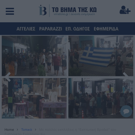
ΑΓΓΕΛΙΕΣ
PAPARAZZI
ΕΠ. ΟΔΗΓΟΣ
ΕΦΗΜΕΡΙΔΑ
Home
Τοπικά
Mε πολλές εκπλήξεις η “Εκπτωτική Βραδιά” του
Εμπορικού Συλλόγου Κω