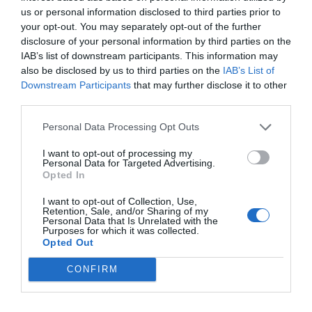
ΧΡΟΝΙΑΑΑΑΑΑΑΑΑΑΑΑΑΑΑΑΑΑΑΑΑΑΑΑΑ
us or personal information disclosed to third parties prior to
ΑΑΑΑΑΑΑΑΑΑΑΑΑΑΑΑΑΑΑΑΑΑΑΑΑΑΑΑΑ
your opt-out. You may separately opt-out of the further
ΑΑΑ
disclosure of your personal information by third parties on the
IAB’s list of downstream participants. This information may
also be disclosed by us to third parties on the
IAB’s List of
Κωος
Downstream Participants
that may further disclose it to other
01/09 - 01:06
third parties.
Καλύτερα
Personal Data Processing Opt Outs
Τουλάχιστον ακούσαμε λίγο μουσική και
είδαμε λίγο κόσμο στο νεκροταφείο μας
I want to opt-out of processing my
Personal Data for Targeted Advertising.
(εμπορικό κέντρο). Οι μισοί Έμποροι
Opted In
μυρίζετε ναφθαλίνη.
I want to opt-out of Collection, Use,
Retention, Sale, and/or Sharing of my
Personal Data that Is Unrelated with the
Κουρκούβιαλος
Purposes for which it was collected.
01/09 - 01:05
Opted Out
CONFIRM
Sales Night Φαίδων
Τι γινόταν λέει ο άλλος επί Κυρίτση στις
Λευκές Νύχτες και σήμερα είχε καινούργια