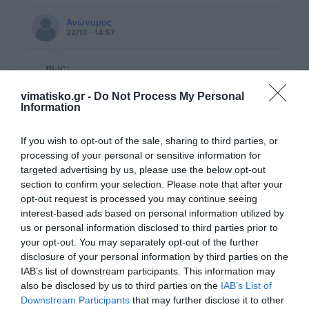
Ανώνυμος
22/10 - 14:57
πως;
πως εφυγε το παιδι; Συλληπητηρια στην
vimatisko.gr -
Do Not Process My Personal
οικογενεια..
Information
If you wish to opt-out of the sale, sharing to third parties, or
processing of your personal or sensitive information for
Πρόσθεσε ένα σχόλιο
targeted advertising by us, please use the below opt-out
section to confirm your selection. Please note that after your
opt-out request is processed you may continue seeing
ΟΝΟΜΑ
interest-based ads based on personal information utilized by
us or personal information disclosed to third parties prior to
your opt-out. You may separately opt-out of the further
ΤΙΤΛΟΣ
disclosure of your personal information by third parties on the
IAB’s list of downstream participants. This information may
also be disclosed by us to third parties on the
IAB’s List of
Downstream Participants
that may further disclose it to other
ΣΧΟΛΙΟ