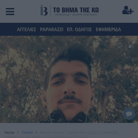
ΑΓΓΕΛΙΕΣ
PAPARAZZI
ΕΠ. ΟΔΗΓΟΣ
ΕΦΗΜΕΡΙΔΑ
Home
Τοπικά
Μεγάλη θλίψη – Έφυγε από τη ζωή ο αγαπητός
συμπολίτης μας Δημήτρης Χατζηστέργος (27 ετών)