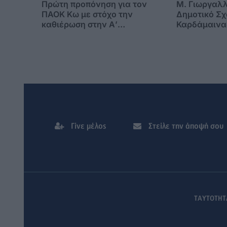
Πρώτη προπόνηση για τον
M. Γιωργαλλ
ΠΑΟΚ Κω με στόχο την
Δημοτικό Σχ
καθιέρωση στην Α’
Καρδάμαινας
Κατηγορία
Η εγκατάλει
υπογραφή τη
αρχής !
Γίνε μέλος
Στείλε την άποψή σου
ΤΑΥΤΟΤΗΤ