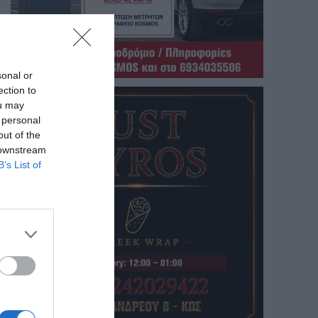
sonal or
ection to
ou may
 personal
out of the
 downstream
B’s List of