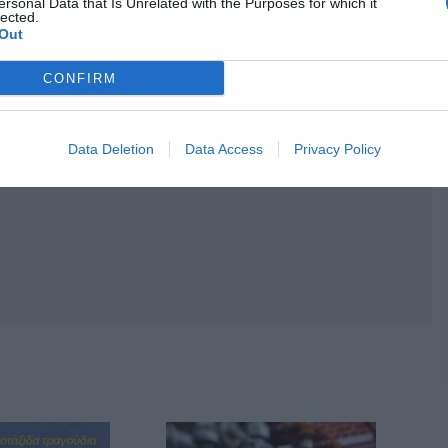
ersonal Data that Is Unrelated with the Purposes for which it
lected.
Out
CONFIRM
Data Deletion
Data Access
Privacy Policy