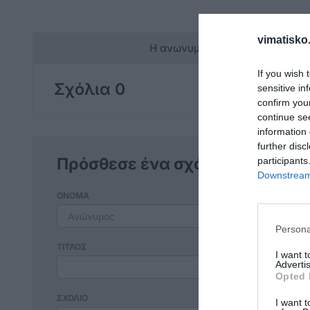
vimatisko.
Η ανωνυμία είναι το καλύτερο 
If you wish 
Σχόλια 0
sensitive in
confirm you
continue se
information 
further disc
Πρόσθεσε ένα σχόλιο
participants
Downstream 
ΟΝΟΜΑ
Persona
ΤΙΤΛΟΣ
I want 
Advertis
Opted 
ΣΧΟΛΙΟ
I want t