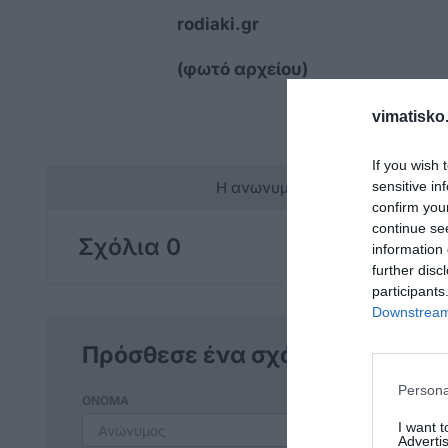
rodiaki.gr
(φωτό αρχείου)
vimatisko.
If you wish 
Η ανωνυμία είναι το καλύτερο 
sensitive in
confirm you
continue se
Σχόλια 0
information 
further disc
participants
Downstream 
Πρόσθεσε ένα σχόλιο
Persona
ΟΝΟΜΑ
I want 
Advertis