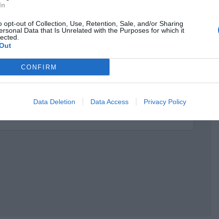
In
o opt-out of Collection, Use, Retention, Sale, and/or Sharing
ersonal Data that Is Unrelated with the Purposes for which it
lected.
Out
CONFIRM
Data Deletion
Data Access
Privacy Policy