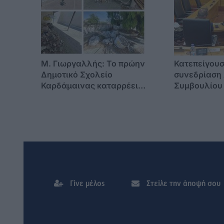
M. Γιωργαλλής: Το πρώην
Κατεπείγου
Δημοτικό Σχολείο
συνεδρίαση
Καρδάμαινας καταρρέει –
Συμβουλίου
Η εγκατάλειψη έχει την
Πέμπτη 6 Α
υπογραφή της δημοτικής
αρχής !
Γίνε μέλος
Στείλε την άποψή σου