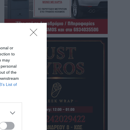
sonal or
ection to
ou may
 personal
out of the
 downstream
B’s List of