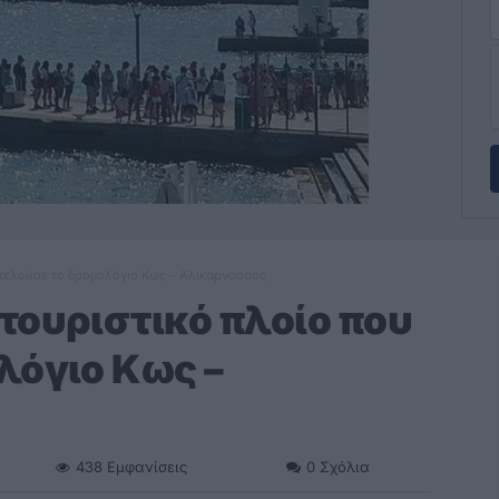
κτελούσε το δρομολόγιο Κως – Αλικαρνασσός
τουριστικό πλοίο που
λόγιο Κως –
438
Εμφανίσεις
0
Σχόλια