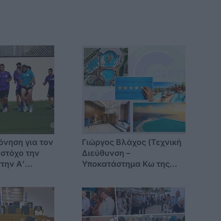
νηση για τον
Γιώργος Βλάχος (Τεχνική
στόχο την
Διεύθυνση –
την Α’
Υποκατάστημα Κω της
CERT1): «Στα νησιά, η
ασφάλεια δεν επιδέχεται
αναβολή – η σεζόν δεν
περιμένει»