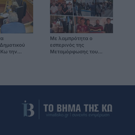
σα
Με λαμπρότητα ο
 Δημοτικού
εσπερινός της
 Κω την
Μεταμόρφωσης του
υγούστου
Σωτήρος στην Κέφαλο