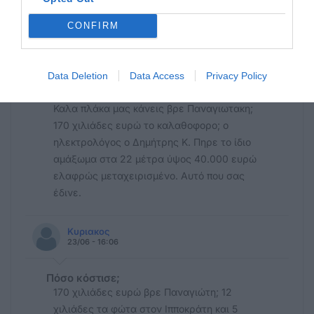
40.000 ευρω
CONFIRM
ΑΠΟΡΙΑ
23/06 - 16:49
Data Deletion
Data Access
Privacy Policy
170.000
Καλα πλάκα μας κάνεις βρε Παναγιωτακη;
170 χιλιάδες ευρώ το καλαθοφορο; ο
ηλεκτρολόγος ο Δημήτρης Κ. Πηρε το ίδιο
αμάξωμα στα 22 μέτρα ύψος 40.000 ευρώ
ελαφρώς μεταχειρισμένο. Αυτό που σας
έδινε.
Κυριακος
23/06 - 16:06
Πόσο κόστισε;
170 χιλιάδες ευρώ βρε Παναγιώτη; 12
χιλιάδες τα φώτα στον Ιπποκράτη και 5