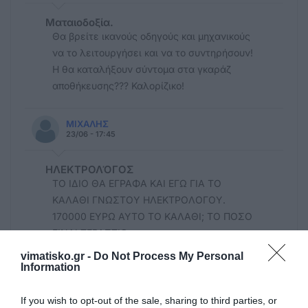
Ματαιοδοξία.
Θα βρείτε ικανούς οδηγούς και μηχανικούς
να το λειτουργήσει και να το συντηρήσουν!
Η θα καταλήξουν σύντομα στα γκαράζ
αποθήκευσης??? Καλορίζικο!
ΜΙΧΑΛΗΣ
23/06 - 17:45
ΗΛΕΚΤΡΟΛΌΓΟΣ
ΤΟ ΙΔΙΟ ΘΑ ΕΓΡΑΦΑ ΚΑΙ ΕΓΩ ΓΙΑ ΤΟ
ΚΑΛΑΘΙ ΓΝΩΣΤΟΥ ΗΛΕΚΤΡΟΛΟΓΟΥ.
170000 ΕΥΡΩ ΑΥΤΟ ΤΟ ΚΑΛΑΘΙ; ΤΟ ΠΟΣΟ
ΕΙΝΑΙ ΤΕΡΑΣΤΙΟ
vimatisko.gr -
Do Not Process My Personal
Information
Ανώνυμος
23/06 - 17:37
If you wish to opt-out of the sale, sharing to third parties, or