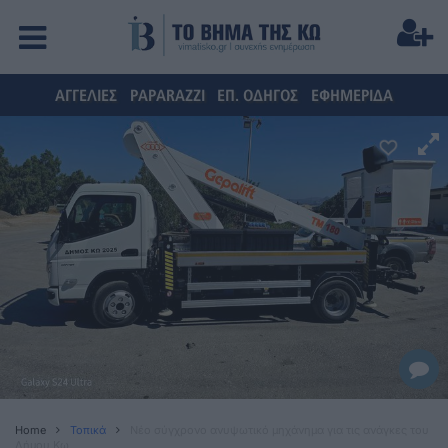
ΑΓΓΕΛΙΕΣ
PAPARAZZI
ΕΠ. ΟΔΗΓΟΣ
ΕΦΗΜΕΡΙΔΑ
Home
Τοπικά
Νέο σύγχρονο ανυψωτικό μηχάνημα για τις ανάγκες του
Δήμου Κω