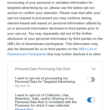
processing of your personal or sensitive information for
Φάτε φατε
targeted advertising by us, please use the below opt-out
Κανένα απορηματοφορο δεν ξέρετε να
section to confirm your selection. Please note that after your
πάρετε που είναι πιο χρήσιμα και αναγκαία
opt-out request is processed you may continue seeing
αλλά αδιαφορείτε για την καθαριότητα,
interest-based ads based on personal information utilized by
πως αλλιως θα τα χώνεται στους ιδιώτες
us or personal information disclosed to third parties prior to
your opt-out. You may separately opt-out of the further
disclosure of your personal information by third parties on the
Αμανιου
23/06 - 17:12
IAB’s list of downstream participants. This information may
also be disclosed by us to third parties on the
IAB’s List of
Downstream Participants
that may further disclose it to other
Κ
third parties.
Τι γίνετε ρε μάγκα.Φαγαμε μελακι.Δεν
χορτενουμε.Τα .....όλα .Όλοι τρώνε τρώνε
Personal Data Processing Opt Outs
τρώνε.Ενας δεν θα δώσει τίποτα
I want to opt-out of processing my
Personal Data for Targeted Advertising.
Opted In
ΑΠΟΡΙΑ
23/06 - 16:53
I want to opt-out of Collection, Use,
Retention, Sale, and/or Sharing of my
Personal Data that Is Unrelated with the
Απορια
Purposes for which it was collected.
170 χιλιαδες;;; Ο Κυροχρηστος το αγόρασε
Opted Out