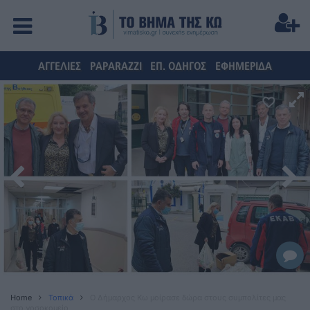
ΑΓΓΕΛΙΕΣ
PAPARAZZI
ΕΠ. ΟΔΗΓΟΣ
ΕΦΗΜΕΡΙΔΑ
Home
Τοπικά
Ο Δήμαρχος Κω μοίρασε δώρα στους συμπολίτες μας
στο νοσοκομείο