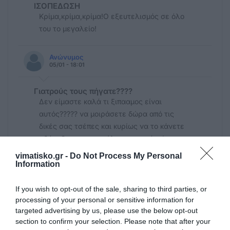
ΙΣΟΠΕΔΩΣΗ
Κρίμα,κρίμα,κρίμα!Ο εξευτελισμός σε όλο
του το μεγαλείο!
Ανώνυμος
05/01 - 18:01
Γιατρούς τους πήγατε????
Δεν είμαστε καλά τι ξιπααμος είναι
αυτός????? να μοιράσετε δώρα από τις
δικές σας τσέπες και κυρίως να το κάνετε
αθόρυβα φωτομοντέλα της κακιάς ώρας
ούτε τον πόνο των συμπατριωτών μας δεν
vimatisko.gr -
Do Not Process My Personal
σέβεστε
Information
If you wish to opt-out of the sale, sharing to third parties, or
Ανώνυμος
processing of your personal or sensitive information for
05/01 - 17:56
targeted advertising by us, please use the below opt-out
section to confirm your selection. Please note that after your
Ελεος