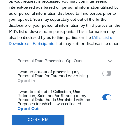
opt-out request is processed you may continue seeing
Βρε Νικηταρά τι κατρακύλα είναι αυτή????
interest-based ads based on personal information utilized by
βρε όπου σε σύρει η κολλητή σου τρέχεις
us or personal information disclosed to third parties prior to
και παίρνεις και τις κάμερες δεν έχεις λίγο
your opt-out. You may separately opt-out of the further
τσίπα????αυτά δεν γίνονται με
disclosure of your personal information by third parties on the
τυμπανοκρουσιες λίγη σεμνότητα δεν
IAB’s list of downstream participants. This information may
also be disclosed by us to third parties on the
IAB’s List of
βλάπτει
Downstream Participants
that may further disclose it to other
third parties.
Ανώνυμος
05/01 - 15:24
Personal Data Processing Opt Outs
I want to opt-out of processing my
Λαμογια
Personal Data for Targeted Advertising.
Εάν δεν φύγουν από το νοσοκομείο τα
Opted In
"λαμογια" που είναι μέσα και κάνουν
I want to opt-out of Collection, Use,
κουμάντο τόσα χρόνια δεν πρόκειται να
Retention, Sale, and/or Sharing of my
έρθει ούτε να κάτσει κανένας γιατρός
Personal Data that Is Unrelated with the
Purposes for which it was collected.
Opted Out
Ανώνυμος
CONFIRM
05/01 - 01:15