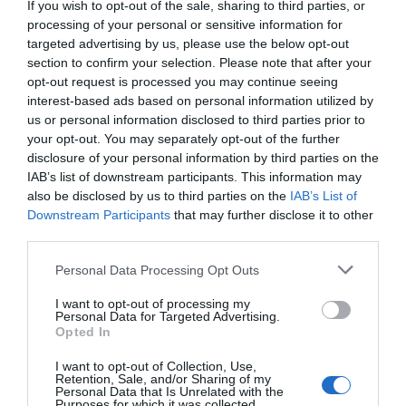
If you wish to opt-out of the sale, sharing to third parties, or
processing of your personal or sensitive information for
Σχόλια 3
targeted advertising by us, please use the below opt-out
section to confirm your selection. Please note that after your
opt-out request is processed you may continue seeing
Ανώνυμος
interest-based ads based on personal information utilized by
16/10 - 16:28
us or personal information disclosed to third parties prior to
your opt-out. You may separately opt-out of the further
Ουδέν
disclosure of your personal information by third parties on the
Ήσουν είσαι και θα είσαι ……..!!!
IAB’s list of downstream participants. This information may
also be disclosed by us to third parties on the
IAB’s List of
Downstream Participants
that may further disclose it to other
Ανώνυμος
third parties.
16/10 - 14:58
Personal Data Processing Opt Outs
ΑΠΟΡΙΑ ΚΩΟΥ
Η ταλαιπωρία του κόσμου ούτε που σας
I want to opt-out of processing my
Personal Data for Targeted Advertising.
ενδιαφέρει..... Πολύ ξύσιμο,υφακι και πέρα
Opted In
βρέχει...... Αξιολόγηση και σε εσάς γιατί
I want to opt-out of Collection, Use,
πήγε ψηλά ο αμανές....... Μικρό χωριό τα
Retention, Sale, and/or Sharing of my
λίγα σπίτια......
Personal Data that Is Unrelated with the
Purposes for which it was collected.