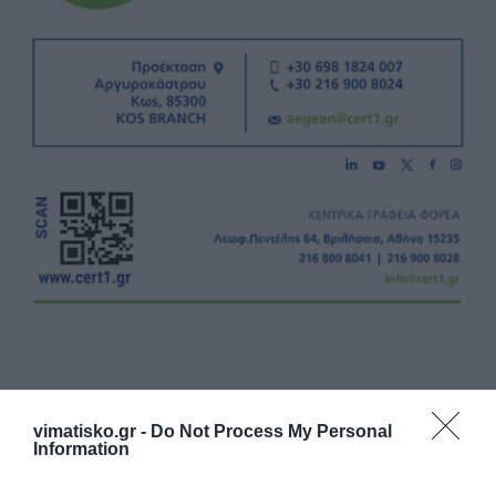
vimatisko.gr -
Do Not Process My Personal
Η ανωνυμία είναι το καλύτερο κρησφύγετο δειλίας και
Information
χυδαιότητας!