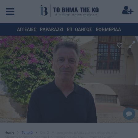
ΑΓΓΕΛΙΕΣ
PAPARAZZI
ΕΠ. ΟΔΗΓΟΣ
ΕΦΗΜΕΡΙΔΑ
Home
Τοπικά
Ο κ. Σ. Μπαραχάνος μιλάει για την απεργία στις
Δικαστικές Υπηρεσίες τoυ Πρωτοδικείου Κω λόγω υποστελέχωσης