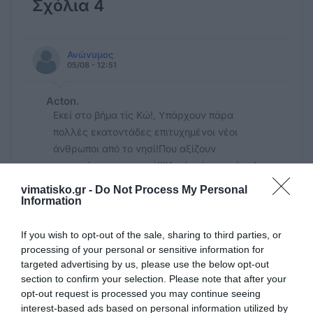
Σχόλια 4
Ανώνυμος
05/08 - 12:51
Αcton.
Εκεί στο βήμα τίς Κώ!, Υπάρχουν πάρα
πολλές εκατοντάδες επιτυχημένοι νέοι
άνθρωποι από το νησί!Που αξίζουν
περισσότερη προσοχή!!!Και όχι ότι να είναι!
Κοπιάσετε και λίγο!!!?
vimatisko.gr -
Do Not Process My Personal
Information
τκ18
04/08 - 10:19
If you wish to opt-out of the sale, sharing to third parties, or
processing of your personal or sensitive information for
targeted advertising by us, please use the below opt-out
ΣΤΗΝ ΓΕΡΜΑΝΙΑ ΨΙΧΑΛΙΖΕΙ
section to confirm your selection. Please note that after your
τωρα τι να γραψεις ? ενταξει ο καθενας
opt-out request is processed you may continue seeing
ειναι υπερηφανος για τα παιδια και τα
interest-based ads based on personal information utilized by