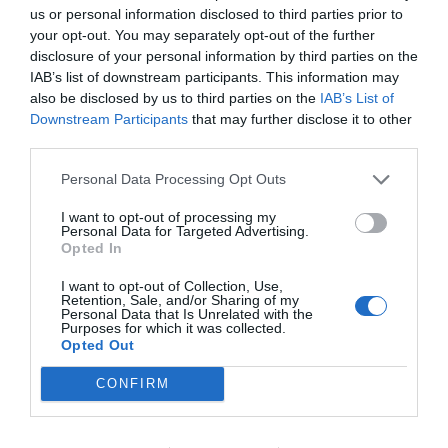
εγγονια του , και τι που πηγε ο μπαρμπας
us or personal information disclosed to third parties prior to
αυστραλια? καποιοι τα καταφεραν εδω στις
your opt-out. You may separately opt-out of the further
δυσκολες δεκαετιες του 50-60 αλλα δεν
disclosure of your personal information by third parties on the
βγηκαν στις καμερες , Χαρικλεια απλα δεν
IAB’s list of downstream participants. This information may
also be disclosed by us to third parties on the
IAB’s List of
υπαρχεις ο λαρυ κινγκ ατσικο μπροστα σου
Downstream Participants
that may further disclose it to other
third parties.
Δεν πάνε να δουλέψουνε
04/08 - 09:13
Personal Data Processing Opt Outs
I want to opt-out of processing my
Να δούνε πως βγαίνει το ψωμί
Personal Data for Targeted Advertising.
Γιναν... Όλοι τραγουδιστές...
Opted In
I want to opt-out of Collection, Use,
Ανώνυμος
Retention, Sale, and/or Sharing of my
04/08 - 07:40
Personal Data that Is Unrelated with the
Purposes for which it was collected.
Opted Out
Κως
Το βημα του ΓΙΑΝΝΗ ΙΩΑΝΝΙΔΗ, ας
CONFIRM
προσεξει μερικα πραγματα.