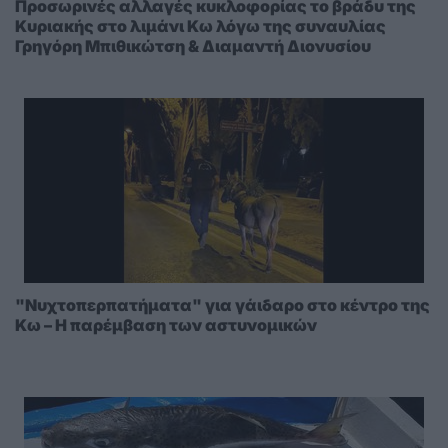
Προσωρινές αλλαγές κυκλοφορίας το βράδυ της
Κυριακής στο λιμάνι Κω λόγω της συναυλίας
Γρηγόρη Μπιθικώτση & Διαμαντή Διονυσίου
"Νυχτοπερπατήματα" για γάιδαρο στο κέντρο της
Κω – Η παρέμβαση των αστυνομικών