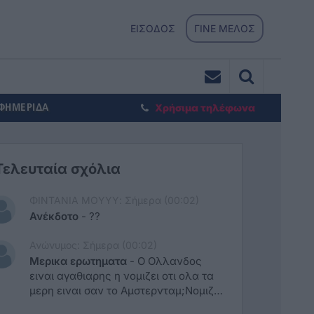
ΕΙΣΟΔΟΣ
ΓΙΝΕ ΜΕΛΟΣ
ΕΦΗΜΕΡΙΔΑ
Χρήσιμα τηλέφωνα
Τελευταία σχόλια
ΦΙΝΤΑΝΙΑ ΜΟΥΥΥ: Σήμερα (00:02)
Ανέκδοτο
-
??
Ανώνυμος: Σήμερα (00:02)
Μερικα ερωτηματα
-
Ο Ολλανδος
ειναι αγαθιαρης η νομιζει οτι ολα τα
μερη ειναι σαν το Αμστερνταμ;Νομιζε
οτι οι πωλητες δεχονται πιστωτικη με