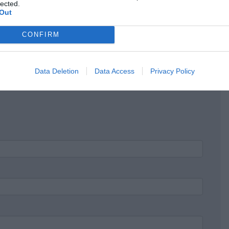
lected.
Out
 μερη ειναι σαν το Αμστερνταμ;Νομιζε οτι οι πωλητες
CONFIRM
να φορολογηθουν με διαφανεις διαδικασιες;Τα γατονια
Data Deletion
Data Access
Privacy Policy