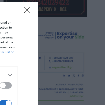
sonal or
ection to
ou may
 personal
out of the
 downstream
B’s List of