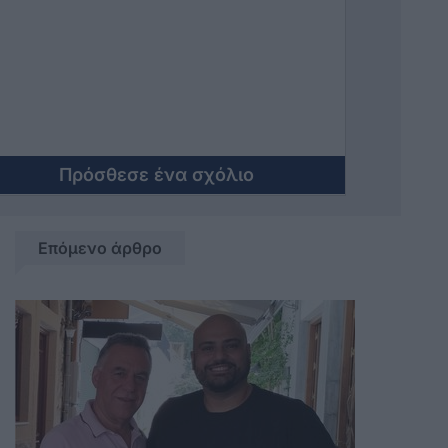
POS;Ηταν της νοοτροπιας να
φορολογηθουν με διαφανεις
διαδικασιες;Τα γατονια δηλωνουν στο
Ε1 ;
Πρόσθεσε ένα σχόλιο
Επόμενο άρθρο