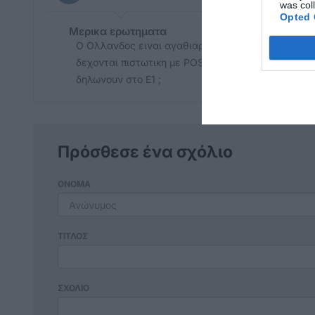
was col
Opted 
Μερικα ερωτηματα
Ο Ολλανδος ειναι αγαθιαρης η νομιζει οτι ολα τα
δεχονται πιστωτικη με POS;Ηταν της νοοτροπιας 
δηλωνουν στο Ε1 ;
Πρόσθεσε ένα σχόλιο
ΟΝΟΜΑ
ΤΙΤΛΟΣ
ΣΧΟΛΙΟ