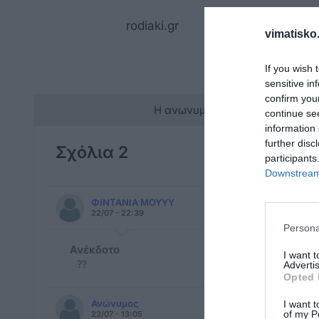
rodiaki.gr
vimatisko.
If you wish 
sensitive in
confirm you
Η ανωνυμία είναι το καλύτερο 
continue se
information 
further disc
Σχόλια 2
participants
Downstream 
ΦΙΝΤΑΝΙΑ ΜΟΥΥΥ
22/07 - 22:39
Persona
Ανέκδοτο
I want 
??
Advertis
Opted 
Ανώνυμος
I want t
of my P
22/07 - 13:05