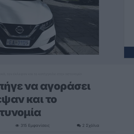
κά, τον έκλεψαν και το κατήγγειλε στην αστυνομία
πήγε να αγοράσει
εψαν και το
τυνομία
315
Εμφανίσεις
2
Σχόλια