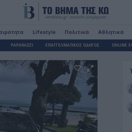
αιρότητα
Lifestyle
Πολιτικά
Αθλητικά
rld
PAPARAZZI
ΕΠΑΓΓΕΛΜΑΤΙΚΟΣ ΟΔΗΓΟΣ
ONLINE 