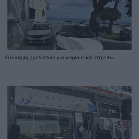
Σύλληψη ημεδαπών για ναρκωτικά στην Κω