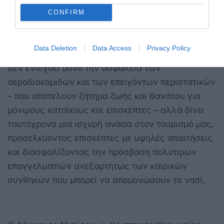
CONFIRM
Η ολοκλήρωση αυτών των εργασιών αναβαθμίζει
Data Deletion
Data Access
Privacy Policy
ριζικά την επιχειρησιακή δυνατότητα του νησιού.
Δεν ενισχύει μόνο την ασφάλεια των
αεροδιακομιδών και των επειγόντων περιστατικών
– που αποτελούν ζήτημα ζωής και θανάτου για
μόνιμους κατοίκους και επισκέπτες – αλλά δίνει
ταυτόχρονα μια ισχυρή ανάσα στον τουρισμό μας,
προσελκύοντας επισκέπτες με υψηλές απαιτήσεις
και διασφαλίζοντας την πρόσβαση πολύτιμων
επαγγελματιών ανεξαρτήτως των καιρικών
συνθηκών που μπορεί να απομονώσουν το νησί.