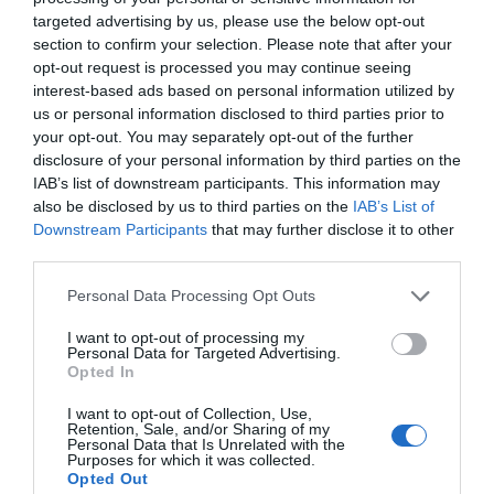
targeted advertising by us, please use the below opt-out
section to confirm your selection. Please note that after your
opt-out request is processed you may continue seeing
interest-based ads based on personal information utilized by
Ταυτόχρονα, αντικαταστήσαμε πλήρως τις παλιές
us or personal information disclosed to third parties prior to
your opt-out. You may separately opt-out of the further
δεξαμενές πυρασφάλειας, εγκαθιστώντας
disclosure of your personal information by third parties on the
καινούργιες με σημαντικά μεγαλύτερη
IAB’s list of downstream participants. This information may
χωρητικότητα, αντικαθιστώντας συγχρόνως και
also be disclosed by us to third parties on the
IAB’s List of
Downstream Participants
that may further disclose it to other
όλες τις συναφείς σωληνώσεις και βάσεις
third parties.
στήριξης. Αυτή η νέα υποδομή πυρόσβεσης δεν
Personal Data Processing Opt Outs
είναι απλά δοχεία ύδατος· είναι η εγγύηση ότι
ακόμα και στη δυσκολότερη στιγμή, η Νίσυρος
I want to opt-out of processing my
Personal Data for Targeted Advertising.
διαθέτει την απαραίτητη αυτάρκεια σε νερό και
Opted In
τον κατάλληλο υλικοτεχνικό εξοπλισμό πρώτης
I want to opt-out of Collection, Use,
γραμμής, δίνοντας την απόλυτη μάχη για την
Retention, Sale, and/or Sharing of my
Personal Data that Is Unrelated with the
κατάσβεση οποιασδήποτε εστίας φωτιάς μέσα και
Purposes for which it was collected.
Opted Out
έξω από το ελικοδρόμιο.