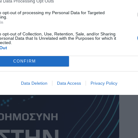
l Data Processing Opt Outs
to opt-out of processing my Personal Data for Targeted
ing.
In
o opt-out of Collection, Use, Retention, Sale, and/or Sharing
ersonal Data that Is Unrelated with the Purposes for which it
lected.
Out
ια το μέλλον, από έναν συντοπίτη, για τους
CONFIRM
Data Deletion
Data Access
Privacy Policy