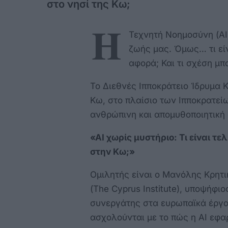
στο νησί της Κω;
Η
Τεχνητή Νοημοσύνη (AI
ζωής μας. Όμως… τι εί
αφορά; Και τι σχέση μπο
Το Διεθνές Ιπποκράτειο Ίδρυμα Κ
Κω, στο πλαίσιο των Ιπποκρατεί
ανθρώπινη και απομυθοποιητική 
«AI χωρίς μυστήριο: Τι είναι τ
στην Κω;»
Ομιλητής είναι ο Μανόλης Κρητι
(The Cyprus Institute), υποψήφι
συνεργάτης στα ευρωπαϊκά έργα
ασχολούνται με το πώς η AI εφαρ