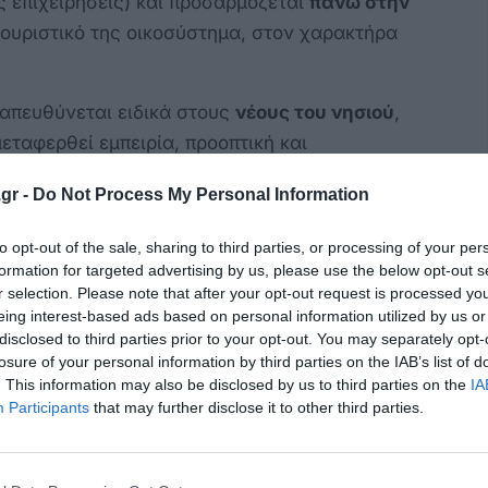
ς επιχειρήσεις) και προσαρμόζεται
πάνω στην
 τουριστικό της οικοσύστημα, στον χαρακτήρα
 απευθύνεται ειδικά στους
νέους του νησιού
,
μεταφερθεί εμπειρία, προοπτική και
 ίδιος ο ομιλητής, όταν ξεκινούσε κι εκείνος
gr -
Do Not Process My Personal Information
τα του ερωτήματα.
to opt-out of the sale, sharing to third parties, or processing of your per
formation for targeted advertising by us, please use the below opt-out s
 του Διεθνούς Ιπποκρατείου Ιδρύματος Κω
r selection. Please note that after your opt-out request is processed y
υ
eing interest-based ads based on personal information utilized by us or
disclosed to third parties prior to your opt-out. You may separately opt-
losure of your personal information by third parties on the IAB’s list of
esearchAI/MLEngineer–CYI | Υποψ. Διδάκτορας
. This information may also be disclosed by us to third parties on the
IA
Participants
that may further disclose it to other third parties.