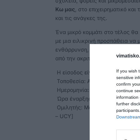
σχολεία, φορείς και μικρομεσαίε
Κω μας
, στο επιχειρηματικό και
και τις ανάγκες της.
Ένα μικρό κομμάτι στο τέλος θα
με μια ειλικρινή προσπάθεια να 
ενθάρρυνση, όπως θα την ήθελε ο
vimatisko.
από την ακριτική Κω, με τα πρώ
If you wish 
Η είσοδος είναι ελεύθερη.
sensitive in
Τοποθεσία: Αίθουσα Εκδηλώσεων
confirm you
️ Ημερομηνία: Τρίτη 12 Αυγούστο
continue se
information 
Ώρα έναρξης: 19:30
further disc
Ομιλητής: Μανόλης Κρητικός[ R
participants
– UCY]
Downstream 