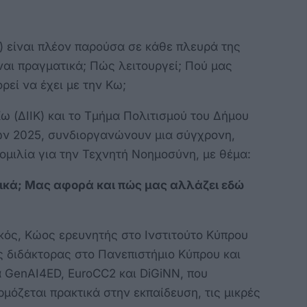
) είναι πλέον παρούσα σε κάθε πλευρά της
ναι πραγματικά; Πώς λειτουργεί; Πού μας
ρεί να έχει με την Κω;
ω (ΔΙΙΚ) και το Τμήμα Πολιτισμού του Δήμου
ων 2025, συνδιοργανώνουν μια σύγχρονη,
ομιλία για την Τεχνητή Νοημοσύνη, με θέμα:
ελικά; Μας αφορά και πώς μας αλλάζει εδώ
κός, Κώος ερευνητής στο Ινστιτούτο Κύπρου
ος διδάκτορας στο Πανεπιστήμιο Κύπρου και
 GenAI4ED, EuroCC2 και DiGiNN, που
μόζεται πρακτικά στην εκπαίδευση, τις μικρές