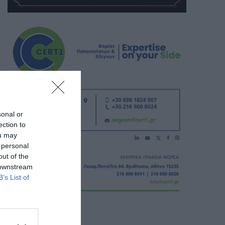
sonal or
ection to
ou may
 personal
out of the
 downstream
B’s List of