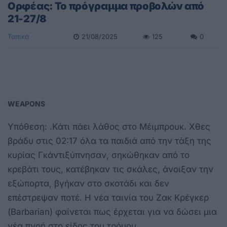
Oρφέας: Το πρόγραμμα προβολών από
21-27/8
Τοπικά
21/08/2025
125
0
WEAPONS
Yπόθεση: .Kάτι πάει λάθος στο Μέιμπρουκ. Xθες
βράδυ στις 02:17 όλα τα παιδιά από την τάξη της
κυρίας Γκάντιξύπνησαν, σηκώθηκαν από το
κρεβάτι τους, κατέβηκαν τις σκάλες, άνοιξαν την
εξώπορτα, βγήκαν στο σκοτάδι και δεν
επέστρεψαν ποτέ. Η νέα ταινία του Ζακ Κρέγκερ
(Βarbarian) φαίνεται πως έρχεται για να δώσει μια
νέα πνοή στο είδος του τρόμου.