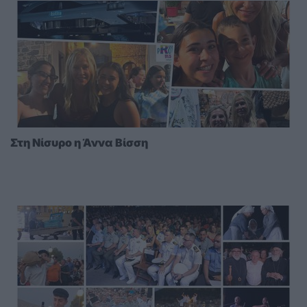
Στη Νίσυρο η Άννα Βίσση