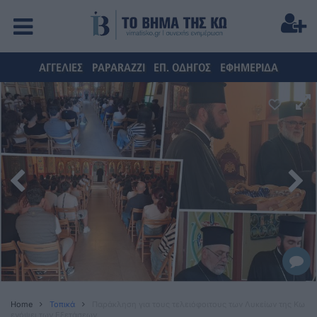
ΑΓΓΕΛΙΕΣ
PAPARAZZI
ΕΠ. ΟΔΗΓΟΣ
ΕΦΗΜΕΡΙΔΑ
Home
Τοπικά
Παράκληση για τους τελειόφοιτους των Λυκείων της Κω
ενόψει των Εξετάσεων