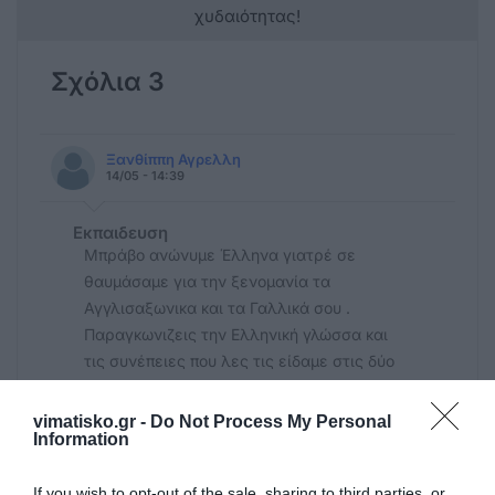
χυδαιότητας!
Σχόλια 3
Ξανθίππη Αγρελλη
14/05 - 14:39
Εκπαιδευση
Μπράβο ανώνυμε Έλληνα γιατρέ σε
θαυμάσαμε για την ξενομανία τα
Αγγλισαξωνικα και τα Γαλλικά σου .
Παραγκωνιζεις την Ελληνική γλώσσα και
τις συνέπειες που λες τις είδαμε στις δύο
άτυχες κοπέλες που αυτοκτονούν στα 17
τους χρόνια λόγω πιθανής αποτυχίας
vimatisko.gr -
Do Not Process My Personal
Information
εξετάσεων. Τα παιδιά ελπίζουν και κρατάνε
από την πίστη τους. τώρα αν εσύ δεν
If you wish to opt-out of the sale, sharing to third parties, or
πιστεύεις δικαίωμα σου. Αλλά μην