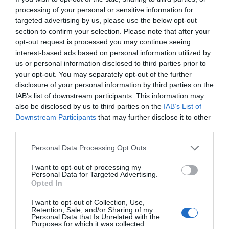
processing of your personal or sensitive information for
αδειάζεις τη ψυχή των παιδιών από πίστη
targeted advertising by us, please use the below opt-out
και ελπίδα.
section to confirm your selection. Please note that after your
opt-out request is processed you may continue seeing
Περνά περνά
interest-based ads based on personal information utilized by
14/05 - 13:30
us or personal information disclosed to third parties prior to
your opt-out. You may separately opt-out of the further
disclosure of your personal information by third parties on the
Η μέλισσα
IAB’s list of downstream participants. This information may
Όσοι περάσουν, θα το χρωστάνε στην
also be disclosed by us to third parties on the
IAB’s List of
παράκληση. Όσοι αποτύχουν θα φταίει το
Downstream Participants
that may further disclose it to other
φροντιστήριο.
third parties.
Personal Data Processing Opt Outs
Ανωνύμου του Έλληνος Ιατρού
14/05 - 12:59
I want to opt-out of processing my
Personal Data for Targeted Advertising.
Practical disillusionment
Opted In
Πότε επιτέλους θα ξεπεράσουμε τον
I want to opt-out of Collection, Use,
μεσαίωνα, όχι για να προσεγγίσουμε στην
Retention, Sale, and/or Sharing of my
Personal Data that Is Unrelated with the
αναγέννηση-σε αυτή δεν πρόκειται να
Purposes for which it was collected.