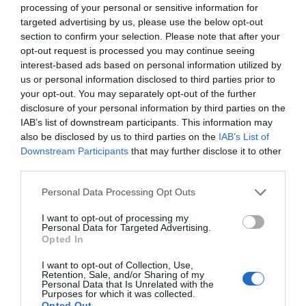
processing of your personal or sensitive information for
targeted advertising by us, please use the below opt-out
Νεκταρία Σκαλέρη
section to confirm your selection. Please note that after your
19/06 - 21:17
opt-out request is processed you may continue seeing
interest-based ads based on personal information utilized by
us or personal information disclosed to third parties prior to
Δυστυχώς
your opt-out. You may separately opt-out of the further
δεν υπαρχουν μεγάλες πέτρες, όπως μας
disclosure of your personal information by third parties on the
πληροφόρησε ο κ.Ζαχαρός.
IAB’s list of downstream participants. This information may
also be disclosed by us to third parties on the
IAB’s List of
Downstream Participants
that may further disclose it to other
third parties.
Πρόσθεσε ένα σχόλιο
Personal Data Processing Opt Outs
ΟΝΟΜΑ
I want to opt-out of processing my
Personal Data for Targeted Advertising.
Opted In
ΤΙΤΛΟΣ
I want to opt-out of Collection, Use,
Retention, Sale, and/or Sharing of my
Personal Data that Is Unrelated with the
Purposes for which it was collected.
Opted Out