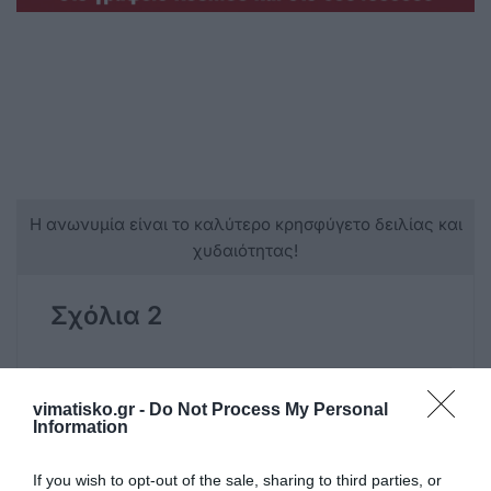
Η ανωνυμία είναι το καλύτερο κρησφύγετο δειλίας και
χυδαιότητας!
Σχόλια 2
TAΛΛΑΡΟΣ ΠΑΝΑΓΙΩΤΗΣ
vimatisko.gr -
Do Not Process My Personal
20/06 - 18:29
Information
ΠΕΤΡΕΣ
If you wish to opt-out of the sale, sharing to third parties, or
ΜΗΠΩΣ ΥΠΑΡΧΟΥΝ......ΜΙΚΡΕΣ ΠΕΤΡΕΣ???