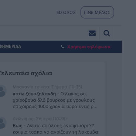
ΕΙΣΟΔΟΣ
ΓΙΝΕ ΜΕΛΟΣ
ΕΦΗΜΕΡΙΔΑ
Χρήσιμα τηλέφωνα
Τελευταία σχόλια
Μπανανια τσικιτα: Σήμερα (10:35)
κατω ζουαζηλανδη
-
Ο λακος σσ.
χοιροβουα δλδ βουρκος με γρουλους
σσ χοιρους 1000 χρονια τωρα ενας ρε
ΕΝΑΣ δεν βρεθηκε να δωσει λυση
Ανώνυμος: Σήμερα (10:35)
ξεφτιλες.
Κως
-
Δώστε σε όλους ένα φτυάρι ??
και μια τσάπα να ανοίξουν τη λακούβα