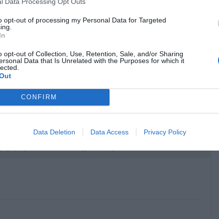
l Data Processing Opt Outs
to opt-out of processing my Personal Data for Targeted
ing.
In
o opt-out of Collection, Use, Retention, Sale, and/or Sharing
ersonal Data that Is Unrelated with the Purposes for which it
lected.
Out
CONFIRM
Data Deletion
Data Access
Privacy Policy
κρησφύγετο δειλίας και χυδαιότητας!