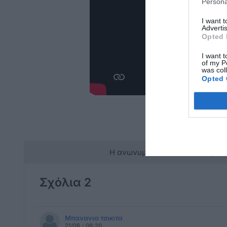
Persona
I want 
Advertis
Opted 
I want t
of my P
was col
Opted 
Η ανωνυμία είναι το καλύτερο 
Σχόλια 2
Μπανανια τσικιτα
21/08 - 08:20