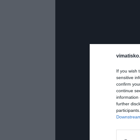
vimatisko.
If you wish 
sensitive in
confirm you
continue se
information 
further disc
participants
Downstream 