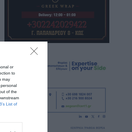
sonal or
ection to
ou may
 personal
out of the
 downstream
B’s List of