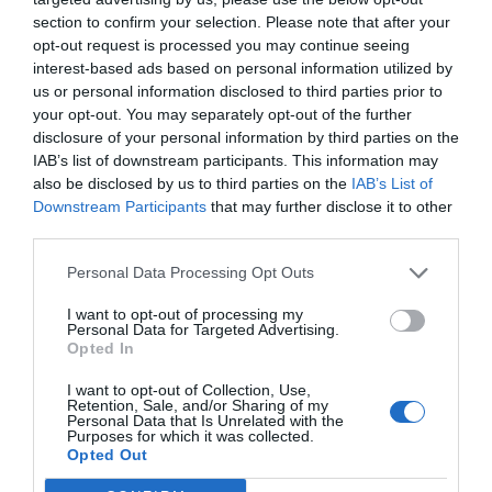
τοποθεσία στην οδό Βασιλέως Γεωργίου. 43τ.μ με
section to confirm your selection. Please note that after your
έξτρα πατάρι 35τ.μ ιδανικό για αποθηκευτικό
opt-out request is processed you may continue seeing
interest-based ads based on personal information utilized by
χώρο ή επέκταση του καταστήματος. Διαθέτει
us or personal information disclosed to third parties prior to
πρόσοψη 4,5μ περίπου που εξασφαλίζει υψηλή
your opt-out. You may separately opt-out of the further
ορατότητα και προβολή και τουαλέτα. Ενεργειακή
disclosure of your personal information by third parties on the
IAB’s list of downstream participants. This information may
Κλάση: Ε. Πωλείται στην τιμή των 230.000 ευρώ.
also be disclosed by us to third parties on the
IAB’s List of
– (ΚΩΔ: 1747747).
Downstream Participants
that may further disclose it to other
third parties.
Personal Data Processing Opt Outs
I want to opt-out of processing my
Personal Data for Targeted Advertising.
Opted In
I want to opt-out of Collection, Use,
Retention, Sale, and/or Sharing of my
Personal Data that Is Unrelated with the
Purposes for which it was collected.
Opted Out