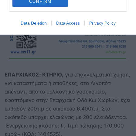
CONFIRM
Data Deletion
Data Access
Privacy Policy
ΕΠΑΡΧΙΑΚΟΣ: ΚΤΗΡΙΟ
, για επαγγελματική χρήση,
για καταστήματα ή αποθήκες, στο Λινοπότι
απέναντι απο το μελλοντικό νοσοκομείο,
εφαπτόμενο στην Επαρχιακή Οδό Κω Χωρίων, έχει
εμβαδόν 200τ.μ σε οικόπεδο 6.400τ.μ. Στο
οικόπεδο υπάρχει ελαιώνας με 200 ελαιόδεντρα.
Ενεργειακής κλάσης: Γ. Τιμή πώλησης 170.000
ευρώ– (ΚΩΔ: 1404525).