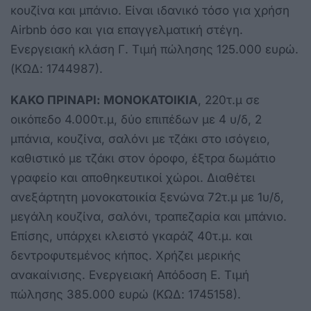
κουζίνα και μπάνιο. Είναι ιδανικό τόσο για χρήση
Airbnb όσο και για επαγγελματική στέγη.
Ενεργειακή κλάση Γ. Τιμή πώλησης 125.000 ευρώ.
(ΚΩΔ: 1744987).
ΚΑΚΟ ΠΡΙΝΑΡΙ: ΜΟΝΟΚΑΤΟΙΚΙΑ
, 220τ.μ σε
οικόπεδο 4.000τ.μ, δύο επιπέδων με 4 υ/δ, 2
μπάνια, κουζίνα, σαλόνι με τζάκι στο ισόγειο,
καθιστικό με τζάκι στον όροφο, έξτρα δωμάτιο
γραφείο και αποθηκευτικοί χώροι. Διαθέτει
ανεξάρτητη μονοκατοικία ξενώνα 72τ.μ με 1υ/δ,
μεγάλη κουζίνα, σαλόνι, τραπεζαρία και μπάνιο.
Επίσης, υπάρχει κλειστό γκαράζ 40τ.μ. και
δεντροφυτεμένος κήπος. Χρήζει μερικής
ανακαίνισης. Ενεργειακή Απόδοση Ε. Τιμή
πώλησης 385.000 ευρώ (ΚΩΔ: 1745158).