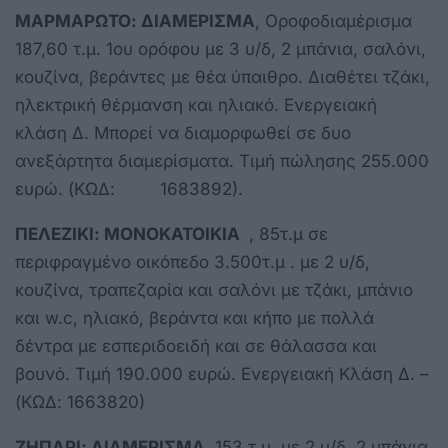
ΜΑΡΜΑΡΩΤΟ: ΔΙΑΜΕΡΙΣΜΑ
, Οροφοδιαμέρισμα
187,60 τ.μ. 1ου ορόφου με 3 υ/δ, 2 μπάνια, σαλόνι,
κουζίνα, βεράντες με θέα ύπαιθρο. Διαθέτει τζάκι,
ηλεκτρική θέρμανση και ηλιακό. Ενεργειακή
κλάση Δ. Μπορεί να διαμορφωθεί σε δυο
ανεξάρτητα διαμερίσματα. Τιμή πώλησης 255.000
ευρώ. (ΚΩΔ: 1683892).
ΠΕΛΕΖΙΚΙ: ΜΟΝΟΚΑΤΟΙΚΙΑ
, 85τ.μ σε
περιφραγμένο οικόπεδο 3.500τ.μ . με 2 υ/δ,
κουζίνα, τραπεζαρία και σαλόνι με τζάκι, μπάνιο
και w.c, ηλιακό, βεράντα και κήπο με πολλά
δέντρα με εσπεριδοειδή και σε θάλασσα και
βουνό. Τιμή 190.000 ευρώ. Ενεργειακή Κλάση Δ. –
(ΚΩΔ: 1663820)
ΖΗΠΑΡΙ: ΔΙΑΜΕΡΙΣΜΑ
, 153 τ.μ. με 2 υ/δ, 2 μπάνια,