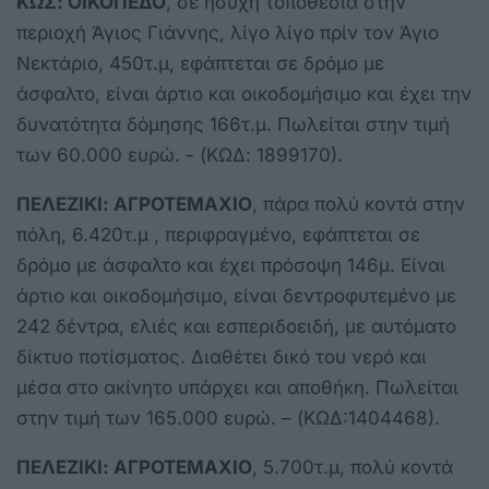
ΚΩΣ: ΟΙΚΟΠΕΔΟ
, σε ήσυχη τοποθεσία στην
περιοχή Άγιος Γιάννης, λίγο λίγο πρίν τον Άγιο
Νεκτάριο, 450τ.μ, εφάπτεται σε δρόμο με
άσφαλτο, είναι άρτιο και οικοδομήσιμο και έχει την
δυνατότητα δόμησης 166τ.μ. Πωλείται στην τιμή
των 60.000 ευρώ. - (ΚΩΔ: 1899170).
ΠΕΛΕΖΙΚΙ: ΑΓΡΟΤΕΜΑΧΙΟ
, πάρα πολύ κοντά στην
πόλη, 6.420τ.μ , περιφραγμένο, εφάπτεται σε
δρόμο με άσφαλτο και έχει πρόσοψη 146μ. Είναι
άρτιο και οικοδομήσιμο, είναι δεντροφυτεμένο με
242 δέντρα, ελιές και εσπεριδοειδή, με αυτόματο
δίκτυο ποτίσματος. Διαθέτει δικό του νερό και
μέσα στο ακίνητο υπάρχει και αποθήκη. Πωλείται
στην τιμή των 165.000 ευρώ. – (ΚΩΔ:1404468).
ΠΕΛΕΖΙΚΙ
: ΑΓΡΟΤΕΜΑΧΙΟ
, 5.700τ.μ, πολύ κοντά