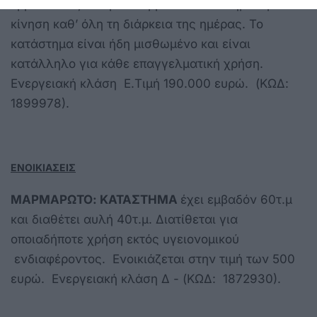
εμβαδόν 55,50 τ.μ. και βρίσκεται σε σημείο με
κίνηση καθ’ όλη τη διάρκεια της ημέρας. Το
κατάστημα είναι ήδη μισθωμένο και είναι
κατάλληλο για κάθε επαγγελματική χρήση.
Ενεργειακή κλάση Ε.Τιμή 190.000 ευρώ. (ΚΩΔ:
1899978).
ΕΝΟΙΚΙΑΣΕΙΣ
ΜΑΡΜΑΡΩΤΟ: ΚΑΤΑΣΤΗΜΑ
έχει εμβαδόν 60τ.μ
και διαθέτει αυλή 40τ.μ. Διατίθεται για
οποιαδήποτε χρήση εκτός υγειονομικού
ενδιαφέροντος. Ενοικιάζεται στην τιμή των 500
ευρώ. Ενεργειακή κλάση Δ - (ΚΩΔ: 1872930).