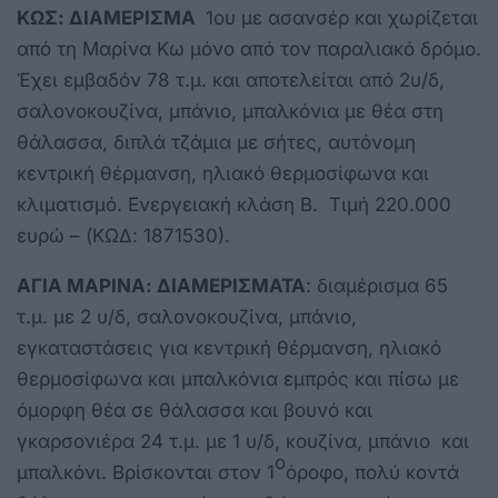
ΚΩΣ: ΔΙΑΜΕΡΙΣΜΑ
1ου με ασανσέρ και χωρίζεται
από τη Μαρίνα Κω μόνο από τον παραλιακό δρόμο.
Έχει εμβαδόν 78 τ.μ. και αποτελείται από 2υ/δ,
σαλονοκουζίνα, μπάνιο, μπαλκόνια με θέα στη
θάλασσα, διπλά τζάμια με σήτες, αυτόνομη
κεντρική θέρμανση, ηλιακό θερμοσίφωνα και
κλιματισμό. Ενεργειακή κλάση Β. Τιμή 220.000
ευρώ – (ΚΩΔ: 1871530).
ΑΓΙΑ ΜΑΡΙΝΑ: ΔΙΑΜΕΡΙΣΜΑΤΑ
: διαμέρισμα 65
τ.μ. με 2 υ/δ, σαλονοκουζίνα, μπάνιο,
εγκαταστάσεις για κεντρική θέρμανση, ηλιακό
θερμοσίφωνα και μπαλκόνια εμπρός και πίσω με
όμορφη θέα σε θάλασσα και βουνό και
γκαρσονιέρα 24 τ.μ. με 1 υ/δ, κουζίνα, μπάνιο και
ο
μπαλκόνι. Βρίσκονται στον 1
όροφο, πολύ κοντά