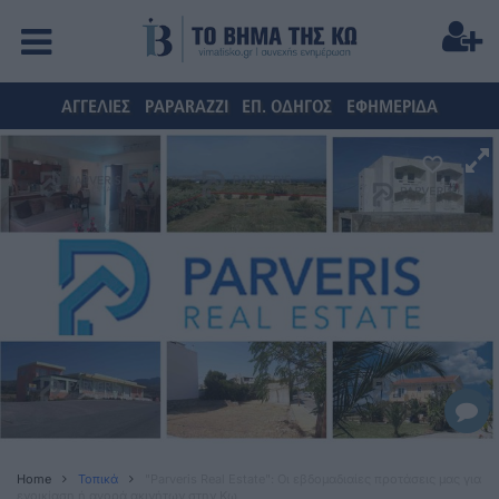
ΑΓΓΕΛΙΕΣ
PAPARAZZI
ΕΠ. ΟΔΗΓΟΣ
ΕΦΗΜΕΡΙΔΑ
Home
Τοπικά
"Parveris Real Estate": Οι εβδομαδιαίες προτάσεις μας για
ενοικίαση ή αγορά ακινήτων στην Κω