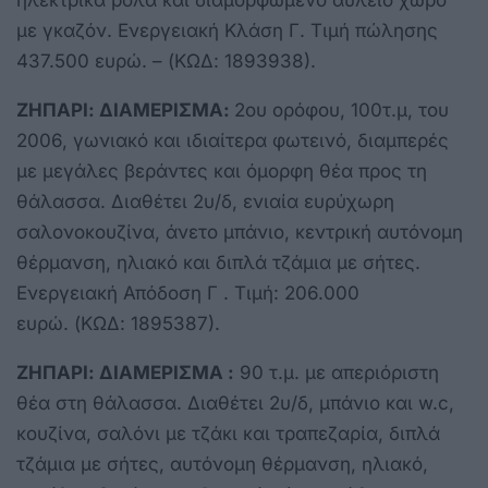
με γκαζόν. Ενεργειακή Κλάση Γ. Τιμή πώλησης
437.500 ευρώ. – (ΚΩΔ: 1893938).
ΖΗΠΑΡΙ:
ΔΙΑΜΕΡΙΣΜΑ:
2ου ορόφου, 100τ.μ, του
2006, γωνιακό και ιδιαίτερα φωτεινό, διαμπερές
με μεγάλες βεράντες και όμορφη θέα προς τη
θάλασσα. Διαθέτει 2υ/δ, ενιαία ευρύχωρη
σαλονοκουζίνα, άνετο μπάνιο, κεντρική αυτόνομη
θέρμανση, ηλιακό και διπλά τζάμια με σήτες.
Ενεργειακή Απόδοση Γ . Τιμή: 206.000
ευρώ. (ΚΩΔ: 1895387).
ΖΗΠΑΡΙ: ΔΙΑΜΕΡΙΣΜΑ :
90 τ.μ. με απεριόριστη
θέα στη θάλασσα. Διαθέτει 2υ/δ, μπάνιο και w.c,
κουζίνα, σαλόνι με τζάκι και τραπεζαρία, διπλά
τζάμια με σήτες, αυτόνομη θέρμανση, ηλιακό,