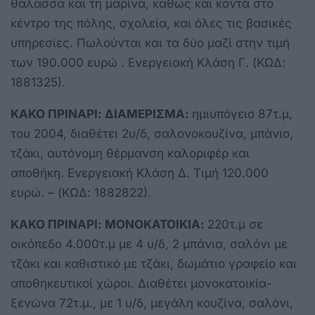
θάλασσα και τη μαρίνα, καθώς και κοντά στο
κέντρο της πόλης, σχολεία, και όλες τις βασικές
υπηρεσίες. Πωλούνται και τα δύο μαζί στην τιμή
των 190.000 ευρώ . Ενεργειακή Κλάση Γ. (ΚΩΔ:
1881325).
ΚΑΚΟ ΠΡΙΝΑΡΙ: ΔΙΑΜΕΡΙΣΜΑ:
ημιυπόγειο 87τ.μ,
του 2004, διαθέτει 2υ/δ, σαλονοκουζίνα, μπάνιο,
τζάκι, αυτόνομη θέρμανση καλοριφέρ και
αποθήκη. Ενεργειακή Κλάση Δ. Τιμή 120.000
ευρώ. – (ΚΩΔ: 1882822).
ΚΑΚΟ ΠΡΙΝΑΡΙ: ΜΟΝΟΚΑΤΟΙΚΙΑ:
220τ.μ σε
οικόπεδο 4.000τ.μ με 4 υ/δ, 2 μπάνια, σαλόνι με
τζάκι και καθιστικό με τζάκι, δωμάτιο γραφείο και
αποθηκευτικοί χώροι. Διαθέτει μονοκατοικία-
ξενώνα 72τ.μ., με 1 υ/δ, μεγάλη κουζίνα, σαλόνι,