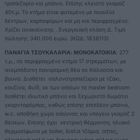
τραπεζαρία και μπάνιο. Επίσης κλειστό γκαράζ
40τ.μ. Το κτήμα είναι φυτεμένο με ποικιλία
δέντρων, καρποφόρων και μη και περιφραγμένο.
Χρίζει ανακαίνισης . Ενεργειακή κλάση Δ. Τιμή
πώλησης 340.000 ευρώ. (ΚΩΔ: 1838113)
ΠΑΝΑΓΙΑ ΤΣΟΥΚΑΛΑΡΙΑ: ΜΟΝΟΚΑΤΟΙΚΙΑ
: 277
τ.μ., σε περιφραγμένο κτήμα 17 στρεμμάτων, με
ανεμπόδιστη πανοραμική θέα σε θάλασσα και
βουνό. Διαθέτει σαλονοτραπεζαρία με τζάκι,
κουζίνα, 4υ/δ, εκ των οποίων το master bedroom
διαθέτει ιδιωτικό μπάνιο και ξεχωριστό δωμάτιο
γκαρνταρόμπας, καθώς επίσης επιπλέον μπάνιο,
w.c. αποθήκη χώρο σάουνας και υπόγειο γκαράζ 2
θέσεων. Επίσης έχει κεντρική θέρμανση, ηλιακό
θερμοσίφωνα με boiler, διπλά τζάμια, σήτες,
ηλεκτρικά ρολά και διαμορφωμένο αύλειο χώρο