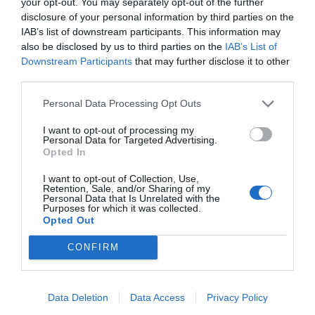
your opt-out. You may separately opt-out of the further
από τη θάλασσα, 130 τ.μ., του 1989, το οποίο
disclosure of your personal information by third parties on the
λειτουργεί έως και σήμερα με ιδιαίτερα μεγάλη
IAB’s list of downstream participants. This information may
also be disclosed by us to third parties on the
IAB’s List of
επιτυχία ως καφετέρια – μπαρ. Διαθέτει επιπλέον
Downstream Participants
that may further disclose it to other
δόμηση 130τ.μ στον όροφο. Αποτελεί ιδανική
third parties.
επιλογή είτε για τη συνέχιση της υφιστάμενης,
Personal Data Processing Opt Outs
αποδεδειγμένα επιτυχημένης επαγγελματικής
δραστηριότητας, η οποία διατίθεται προς πώληση
I want to opt-out of processing my
Personal Data for Targeted Advertising.
αποκλειστικά λόγω συνταξιοδότησης των
Opted In
ιδιοκτητών, είτε για επενδυτική εκμετάλλευση
I want to opt-out of Collection, Use,
μέσω μετατροπής του κτιρίου σε σύγχρονα
Retention, Sale, and/or Sharing of my
Personal Data that Is Unrelated with the
διαμερίσματα ή τουριστικά καταλύματα προς
Purposes for which it was collected.
Opted Out
ενοικίαση. Ενεργειακή κλάση Δ.Τιμή πώλησης
255.000 ευρώ. (ΚΩΔ: 1901929).
CONFIRM
ΚΕΝΤΡΟ ΚΩΣ
: ΚΑΤΑΣΤΗΜΑ
, γωνιακό, με
Data Deletion
Data Access
Privacy Policy
πρόσοψη σε πλατεία, στο κέντρο της πόλης. Έχει