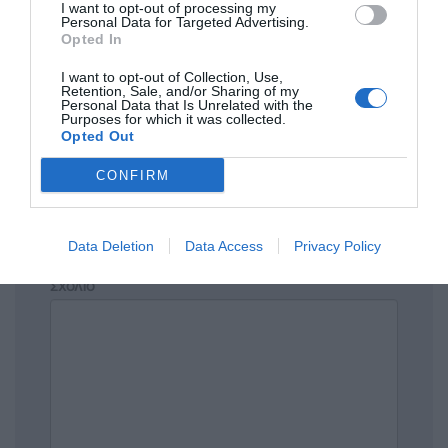
I want to opt-out of processing my
Personal Data for Targeted Advertising.
Opted In
I want to opt-out of Collection, Use,
Πρόσθεσε ένα σχόλιο
Retention, Sale, and/or Sharing of my
Personal Data that Is Unrelated with the
Purposes for which it was collected.
Opted Out
ΟΝΟΜΑ
CONFIRM
ΤΙΤΛΟΣ
Data Deletion
Data Access
Privacy Policy
ΣΧΟΛΙΟ