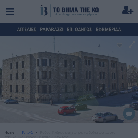
ΑΓΓΕΛΙΕΣ
PAPARAZZI
ΕΠ. ΟΔΗΓΟΣ
ΕΦΗΜΕΡΙΔΑ
Home
Τοπικά
Ρόδος: Άνδρας επιχείρησε να βάλει φωτιά στο
αστυνομικό μέγαρο με μπιτόνι βενζίνης