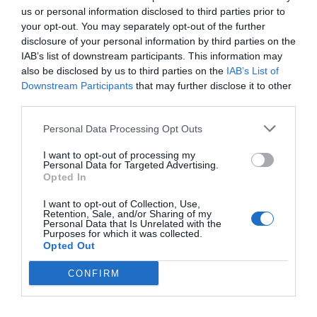
Ο χώρος είναι ακατάλληλος και δεν
us or personal information disclosed to third parties prior to
έπρεπε να βγει δελτιο. Συγγνώμη ερεπε να
your opt-out. You may separately opt-out of the further
ζητήσουν,είναι αδιανόητο να βάζουν χώρο
disclosure of your personal information by third parties on the
συγκέντρωσης 40 μέτρα από το κύμα. Με 2
IAB’s list of downstream participants. This information may
μέτρα κύμα θα χαθούν ανθρώπινες ζωές.
also be disclosed by us to third parties on the
IAB’s List of
Downstream Participants
that may further disclose it to other
third parties.
Ανώνυμος
09/02 - 12:23
Personal Data Processing Opt Outs
Νικος
I want to opt-out of processing my
Personal Data for Targeted Advertising.
Καμπουρακη είσαι για τα πανηγύρια Αλλα
Opted In
αυτά συμβαινουν όταν η έπαρση σου ότι
είσαι κάποιος σε έχει κάνει να μην ακούς
I want to opt-out of Collection, Use,
Retention, Sale, and/or Sharing of my
τίποτα άλλο από το αρρωστημένο σου εγώ
Personal Data that Is Unrelated with the
Purposes for which it was collected.
Να εύχεσαι να μην γίνει τσουναμι θα
Opted Out
αλλάξεις νησί μετά από το κραξιμο
CONFIRM
Ανώνυμος
08/02 - 23:03