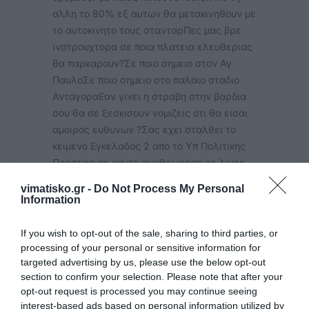
αλλη το 80% εξ αυτων θα μετακινηθουν με
το αυτοκινητο τους στανταρΠες μας βρε
ινστρουχτορα σε ποια πλατεια ελευθεριας
θα παρκαρουν?Σε ποιο σημειο στον Αγ
ΠαυλοΣε ποιο σημειο στο παλαιο σταδιο
ΑνταγοραΕαν γινει η στραβη στην βαρδια
σου θα σε ξεσκισουν νομιζεις οτι θα εισαι
αμοιρος ευθυνων ?Σας εχει σταλθει το
κειμενο Εγκελαδος 2 απο το Υπ Πολιτικης
Προστασιας καντε αναθεωρηση σε λιγες
ημερες ερχεται το συμβαν επιτελους
vimatisko.gr -
Do Not Process My Personal
σοβαρεψου μεγαλος ανθρωπος αλλα
Information
ανιδεος δε
If you wish to opt-out of the sale, sharing to third parties, or
processing of your personal or sensitive information for
Αντωνης Σκ
09/02 - 16:04
targeted advertising by us, please use the below opt-out
section to confirm your selection. Please note that after your
opt-out request is processed you may continue seeing
Ακαταλληλος
interest-based ads based on personal information utilized by