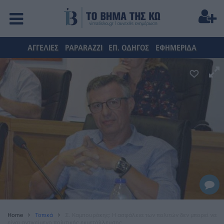
ΑΓΓΕΛΙΕΣ
PAPARAZZI
ΕΠ. ΟΔΗΓΟΣ
ΕΦΗΜΕΡΙΔΑ
Home
Τοπικά
Σ. Καμπουράκης: Η ασφάλεια των πολιτών δεν μπορεί να
είναι αντικείμενο πολιτικής εκμετάλλευσης