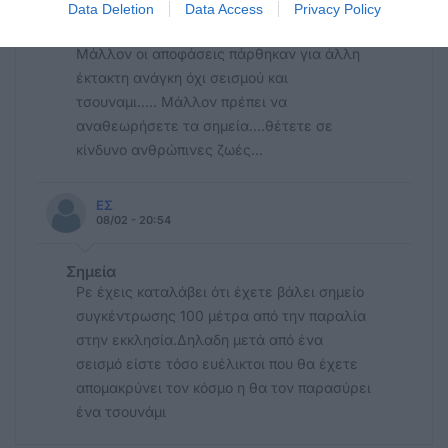
Data Deletion
Data Access
Privacy Policy
Αποφαση
Μάλλον οι αποφάσεις πάρθηκαν για άλλη
έκτακτη ανάγκη όχι σεισμού και
τσουναμι..... Μάλλον πρέπει να
αναθεωρήσετε τα σημεία....θέτετε σε
κίνδυνο ανθρώπινες ζωές...
ΕΣ
08/02 - 20:54
Σημεία
Ρε έχεις καταλάβει ότι έχετε βάλει σημείο
συγκέντρωσης 100 μέτρα από την παραλία
στην εκκλησία.Δηλαδη μετά από ένα
σεισμό είστε τόσο ευέλικτοι που θα έχετε
απομακρύνει τον κόσμο η θα τον παρασύρει
ένα τσουνάμι